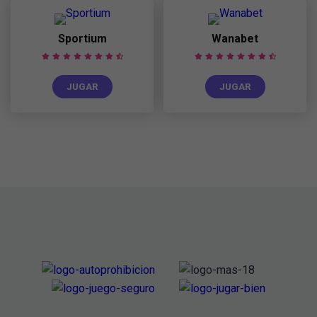
Sportium
Wanabet
JUGAR
JUGAR