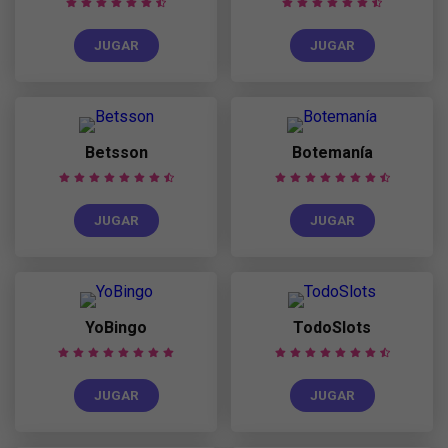
JUGAR
JUGAR
Betsson
Botemanía
JUGAR
JUGAR
YoBingo
TodoSlots
JUGAR
JUGAR