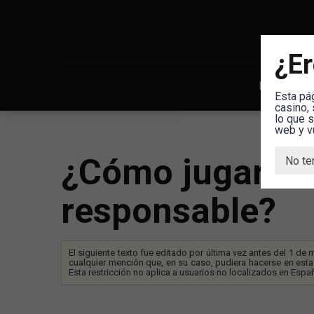
¿Er
Inicio
S
Esta pá
casino,
lo que 
web y v
¿Cómo jugar al 
No te
responsable?
El siguiente texto fue editado por última vez antes del 1 de 
cualquier mención que, en su caso, pudiera hacerse en esta
Esta restricción no aplica a usuarios no localizados en Espa