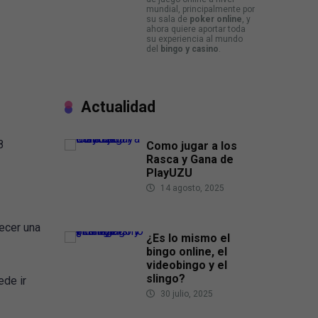
mundial, principalmente por
su sala de
poker online
, y
ahora quiere aportar toda
su experiencia al mundo
del
bingo y casino
.
Actualidad
8
Como jugar a los
Rasca y Gana de
PlayUZU
14 agosto, 2025
lecer una
¿Es lo mismo el
bingo online, el
videobingo y el
slingo?
ede ir
30 julio, 2025