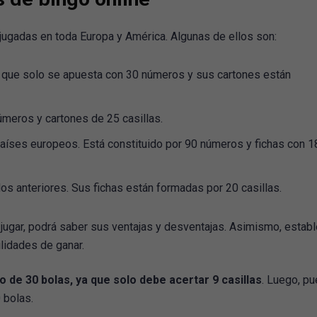
jugadas en toda Europa y América. Algunas de ellos son:
ya que solo se apuesta con 30 números y sus cartones están
meros y cartones de 25 casillas.
aíses europeos. Está constituido por 90 números y fichas con 1
dos anteriores. Sus fichas están formadas por 20 casillas.
 jugar, podrá saber sus ventajas y desventajas. Asimismo, estab
ilidades de ganar.
 de 30 bolas, ya que solo debe acertar 9 casillas
. Luego, pu
 bolas.