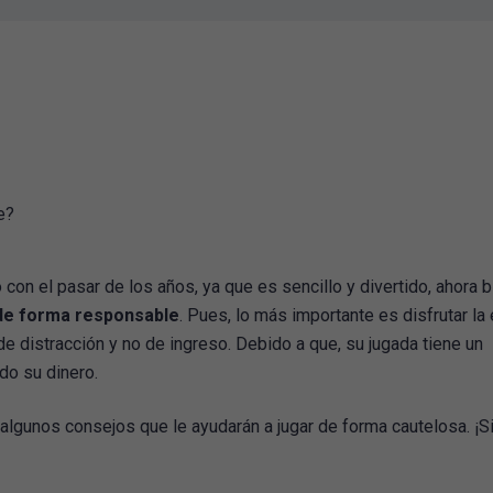
con el pasar de los años, ya que es sencillo y divertido, ahora b
 de forma responsable
. Pues, lo más importante es disfrutar l
e distracción y no de ingreso. Debido a que, su jugada tiene un
do su dinero.
n algunos consejos que le ayudarán a jugar de forma cautelosa. ¡S