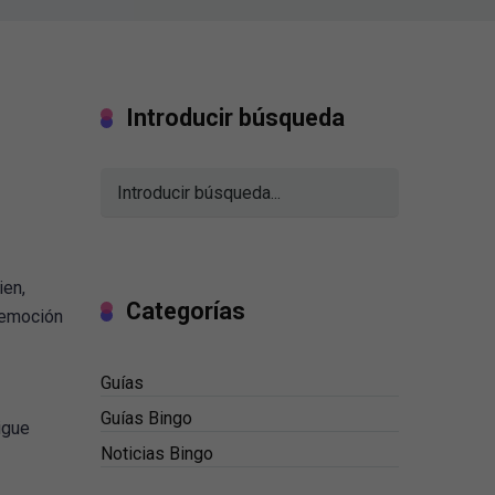
Introducir búsqueda
ien,
Categorías
a emoción
Guías
Guías Bingo
igue
Noticias Bingo