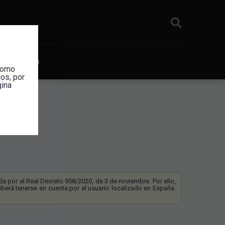
icias Bingo
 como
os, por
gina
rma
ida por el Real Decreto 958/2020, de 3 de noviembre. Por ello,
berá tenerse en cuenta por el usuario localizado en España.