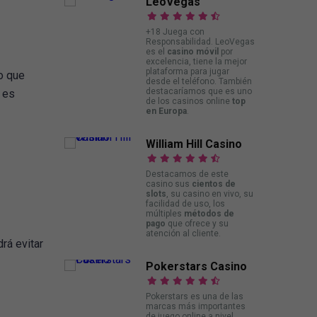
LeoVegas
+18 Juega con
Responsabilidad. LeoVegas
es el
casino móvil
por
excelencia, tiene la mejor
plataforma para jugar
o que
desde el teléfono. También
destacaríamos que es uno
 es
de los casinos online
top
en Europa
.
William Hill Casino
Destacamos de este
casino sus
cientos de
slots
, su casino en vivo, su
facilidad de uso, los
múltiples
métodos de
pago
que ofrece y su
atención al cliente.
rá evitar
Pokerstars Casino
Pokerstars es una de las
marcas más importantes
de juego online a nivel