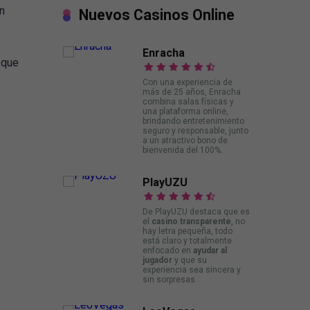
n
Nuevos Casinos Online
Enracha
 que
Con una experiencia de
más de 25 años, Enracha
combina salas físicas y
una plataforma online,
brindando entretenimiento
seguro y responsable, junto
a un atractivo bono de
bienvenida del 100%.
PlayUZU
De PlayUZU destaca que es
el
casino transparente
, no
hay letra pequeña, todo
está claro y totalmente
enfocado en
ayudar al
jugador
y que su
experiencia sea sincera y
sin sorpresas.