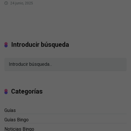
24 junio, 2025
Introducir búsqueda
Categorías
Guías
Guías Bingo
Noticias Bingo