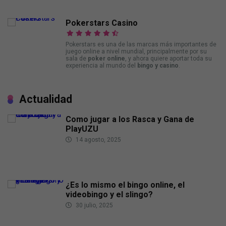
Pokerstars Casino
Pokerstars es una de las marcas más importantes de
juego online a nivel mundial, principalmente por su
sala de
poker online
, y ahora quiere aportar toda su
experiencia al mundo del
bingo y casino
.
Actualidad
Como jugar a los Rasca y Gana de
PlayUZU
14 agosto, 2025
¿Es lo mismo el bingo online, el
videobingo y el slingo?
30 julio, 2025