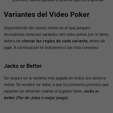
Variantes del Video Poker
Dependiendo del casino online en el que juegues
descubrirás diversas variantes del video póker, por lo tanto,
debes de
checar las reglas de cada variante
, antes de
jugar. A continuación te indicaremos las más comunes:
Jacks or Better
De seguro es la variante más jugada en todos los casinos
online. Su nombre se debe, a que los primeros premios que
reparten se obtienen cuando el jugador tiene
Jacks or
better (Par de Jotas o mejor juego).