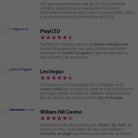
Con una experiencia de más de 25 años, Enracha
combina salas físicas y una plataforma online,
brindando entretenimiento seguro y responsable, junto
a un atractivo bono de bienvenida del 100%.
PlayUZU
De PlayUZU destaca que es el
casino transparente
,
no hay letra pequeña, todo está claro y totalmente
enfocado en
ayudar al jugador
y que su experiencia
sea sincera y sin sorpresas.
LeoVegas
+18 Juega con Responsabilidad. LeoVegas es el
casino móvil
por excelencia, tiene la mejor plataforma
para jugar desde el teléfono. También destacaríamos
que es uno de los casinos online
top en Europa
.
William Hill Casino
Destacamos de este casino sus
cientos de slots
, su
casino en vivo, su facilidad de uso, los múltiples
métodos de pago
que ofrece y su atención al cliente.