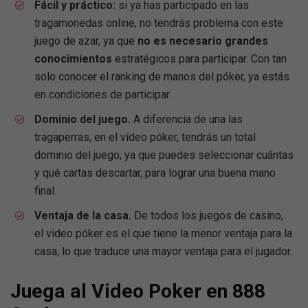
Fácil y práctico:
si ya has participado en las
tragamonedas online, no tendrás problema con este
juego de azar, ya que
no es necesario grandes
conocimientos
estratégicos para participar. Con tan
solo conocer el ranking de manos del póker, ya estás
en condiciones de participar.
Dominio del juego.
A diferencia de una las
tragaperras, en el vídeo póker, tendrás un total
dominio del juego, ya que puedes seleccionar cuántas
y qué cartas descartar, para lograr una buena mano
final.
Ventaja de la casa.
De todos los juegos de casino,
el video póker es el que tiene la menor ventaja para la
casa, lo que traduce una mayor ventaja para el jugador.
Juega al Video Poker en 888