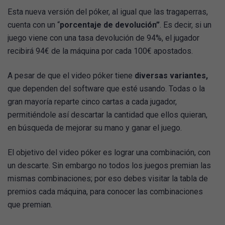
Esta nueva versión del póker, al igual que las tragaperras,
cuenta con un “
porcentaje de devolución”
. Es decir, si un
juego viene con una tasa devolución de 94%, el jugador
recibirá 94€ de la máquina por cada 100€ apostados.
A pesar de que el video póker tiene
diversas variantes,
que dependen del software que esté usando. Todas o la
gran mayoría reparte cinco cartas a cada jugador,
permitiéndole así descartar la cantidad que ellos quieran,
en búsqueda de mejorar su mano y ganar el juego.
El objetivo del video póker es lograr una combinación, con
un descarte. Sin embargo no todos los juegos premian las
mismas combinaciones; por eso debes visitar la tabla de
premios cada máquina, para conocer las combinaciones
que premian.