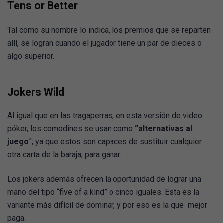
Tens or Better
Tal como su nombre lo indica, los premios que se reparten
allí, se logran cuando el jugador tiene un par de dieces o
algo superior.
Jokers Wild
Al igual que en las tragaperras, en esta versión de video
póker, los comodines se usan como
“alternativas al
juego
”; ya que estos son capaces de sustituir cualquier
otra carta de la baraja, para ganar.
Los jokers además ofrecen la oportunidad de lograr una
mano del tipo “five of a kind” o cinco iguales. Esta es la
variante más difícil de dominar, y por eso es la que mejor
paga.