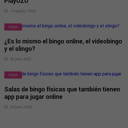
PlayUZU
14 agosto, 2025
Guías
¿Es lo mismo el bingo online, el videobingo
y el slingo?
30 julio, 2025
Guías
Salas de bingo físicas que también tienen
app para jugar online
24 junio, 2025