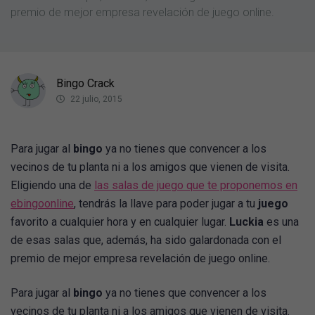
premio de mejor empresa revelación de juego online.
Bingo Crack
22 julio, 2015
Para jugar al
bingo
ya no tienes que convencer a los
vecinos de tu planta ni a los amigos que vienen de visita.
Eligiendo una de
las salas de juego que te proponemos en
ebingoonline
, tendrás la llave para poder jugar a tu
juego
favorito a cualquier hora y en cualquier lugar.
Luckia
es una
de esas salas que, además, ha sido galardonada con el
premio de mejor empresa revelación de juego online.
Para jugar al
bingo
ya no tienes que convencer a los
vecinos de tu planta ni a los amigos que vienen de visita.