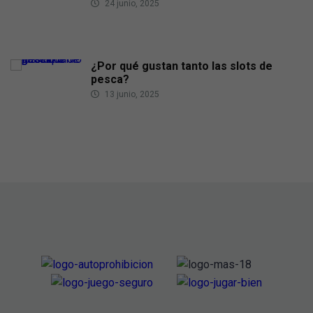
24 junio, 2025
¿Por qué gustan tanto las slots de
pesca?
13 junio, 2025