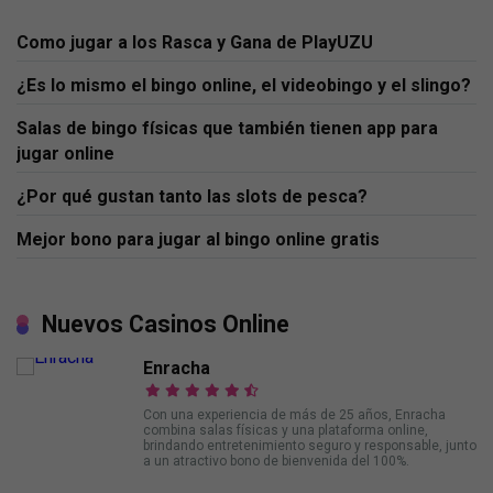
Como jugar a los Rasca y Gana de PlayUZU
¿Es lo mismo el bingo online, el videobingo y el slingo?
Salas de bingo físicas que también tienen app para
jugar online
¿Por qué gustan tanto las slots de pesca?
Mejor bono para jugar al bingo online gratis
Nuevos Casinos Online
Enracha
Con una experiencia de más de 25 años, Enracha
combina salas físicas y una plataforma online,
brindando entretenimiento seguro y responsable, junto
a un atractivo bono de bienvenida del 100%.