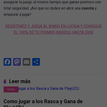
asegurar tu juego al mismo tiempo que ganas premios con
total seguridad. ¡Así que no dudes en abrir una
cuenta
y
empezar a jugar!
REGÍSTRATE Y JUEGA AL BINGO EN LUCKIA Y CONSIGUE
EL 100% DE TU PRIMER INGRESO HASTA 200€
Facebook
Mastodon
Email
Compartir
Leer más
Guías
Como jugar a los Rasca y Gana de