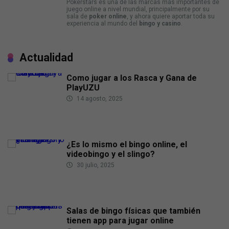
Pokerstars es una de las marcas más importantes de
juego online a nivel mundial, principalmente por su
sala de
poker online
, y ahora quiere aportar toda su
experiencia al mundo del
bingo y casino
.
Actualidad
Como jugar a los Rasca y Gana de
PlayUZU
14 agosto, 2025
¿Es lo mismo el bingo online, el
videobingo y el slingo?
30 julio, 2025
Salas de bingo físicas que también
tienen app para jugar online