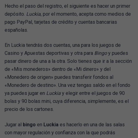
Hecho el paso del registro, el siguiente es hacer un primer
depósito.
Luckia
, por el momento, acepta como medios de
pago PayPal, tarjetas de crédito y cuentas bancarias
españolas.
En Luckia tendrás dos cuentas, una para los juegos de
Casino y Apuestas deportivas y otra para
Bingo
y puedes
pasar dinero de una a la otra. Solo tienes que ir a la sección
de «Mis monederos» dentro de «Mi dinero» y del
«Monedero de origen» puedes transferir fondos al
«Monedero de destino». Una vez tengas saldo en el fondo
ya puedes jugar en
Luckia
y elegir entre el juegos de 90
bolas y 90 bolas mini, cuya diferencia, simplemente, es el
precio de los cartones.
Jugar al
bingo
en
Luckia
es hacerlo en una de las salas
con mayor regulación y confianza con la que podrás