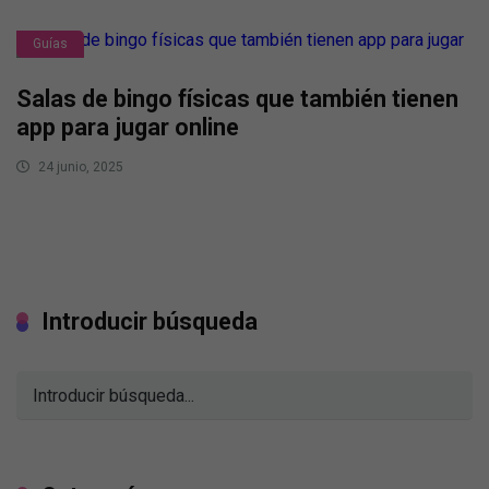
Guías
Salas de bingo físicas que también tienen
app para jugar online
24 junio, 2025
Introducir búsqueda