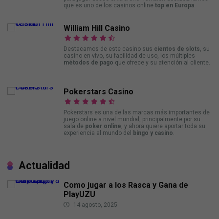
que es uno de los casinos online
top en Europa
.
William Hill Casino
Destacamos de este casino sus
cientos de slots
, su
casino en vivo, su facilidad de uso, los múltiples
métodos de pago
que ofrece y su atención al cliente.
Pokerstars Casino
Pokerstars es una de las marcas más importantes de
juego online a nivel mundial, principalmente por su
sala de
poker online
, y ahora quiere aportar toda su
experiencia al mundo del
bingo y casino
.
Actualidad
Como jugar a los Rasca y Gana de
PlayUZU
14 agosto, 2025