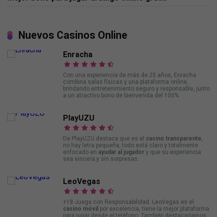
Nuevos Casinos Online
Enracha
Con una experiencia de más de 25 años, Enracha
combina salas físicas y una plataforma online,
brindando entretenimiento seguro y responsable, junto
a un atractivo bono de bienvenida del 100%.
PlayUZU
De PlayUZU destaca que es el
casino transparente
,
no hay letra pequeña, todo está claro y totalmente
enfocado en
ayudar al jugador
y que su experiencia
sea sincera y sin sorpresas.
LeoVegas
+18 Juega con Responsabilidad. LeoVegas es el
casino móvil
por excelencia, tiene la mejor plataforma
para jugar desde el teléfono. También destacaríamos