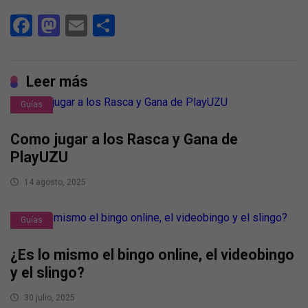
Facebook
Mastodon
Email
Compartir
Leer más
Guías
Como jugar a los Rasca y Gana de
PlayUZU
14 agosto, 2025
Guías
¿Es lo mismo el bingo online, el videobingo
y el slingo?
30 julio, 2025