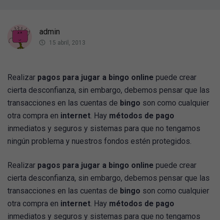
admin
15 abril, 2013
Realizar
pagos para jugar a bingo online
puede crear
cierta desconfianza, sin embargo, debemos pensar que las
transacciones en las cuentas de
bingo
son como cualquier
otra compra en
internet
. Hay
métodos de pago
inmediatos y seguros y sistemas para que no tengamos
ningún problema y nuestros fondos estén protegidos.
Realizar
pagos para jugar a bingo online
puede crear
cierta desconfianza, sin embargo, debemos pensar que las
transacciones en las cuentas de
bingo
son como cualquier
otra compra en
internet
. Hay
métodos de pago
inmediatos y seguros y sistemas para que no tengamos