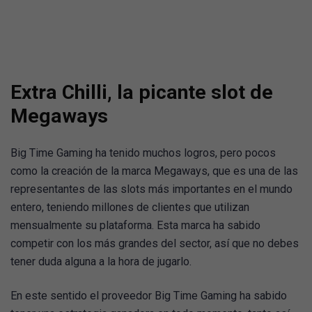
Extra Chilli, la picante slot de
Megaways
Big Time Gaming ha tenido muchos logros, pero pocos
como la creación de la marca Megaways, que es una de las
representantes de las slots más importantes en el mundo
entero, teniendo millones de clientes que utilizan
mensualmente su plataforma. Esta marca ha sabido
competir con los más grandes del sector, así que no debes
tener duda alguna a la hora de jugarlo.
En este sentido el proveedor Big Time Gaming ha sabido