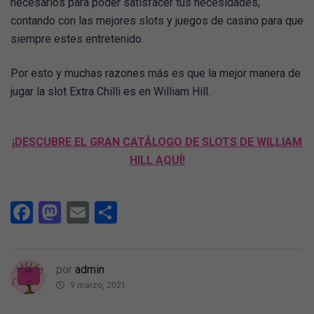
necesarios para poder satisfacer tus necesidades,
contando con las mejores slots y juegos de casino para que
siempre estes entretenido.
Por esto y muchas razones más es que la mejor manera de
jugar la slot Extra Chilli es en William Hill.
¡DESCUBRE EL GRAN CATÁLOGO DE SLOTS DE WILLIAM
HILL AQUÍ!
Facebook
Mastodon
Email
Compartir
por
admin
9 marzo, 2021