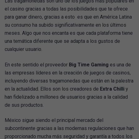
Las tragamonedas son uno de los juegos más populares en
el casino gracias a todas las posibilidades que te ofrece
para ganar dinero, gracias a esto es que en América Latina
su consumo ha subido significativamente en los últimos
meses. Algo que nos encanta es que cada plataforma tiene
una temática diferente que se adapta a los gustos de
cualquier usuario.
En este sentido el proveedor
Big Time Gaming
es una de
las empresas líderes en la creación de juegos de casinos,
incluyendo diversas tragamonedas que están en la palestra
en la actualidad. Ellos son los creadores de
Extra Chilli
y
han fidelizado a millones de usuarios gracias a la calidad
de sus productos.
México sigue siendo el principal mercado del
subcontinente gracias a las modernas regulaciones que han
proporcionado mucha más seguridad y garantía a todos los