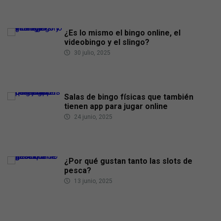
¿Es lo mismo el bingo online, el
videobingo y el slingo?
30 julio, 2025
Salas de bingo físicas que también
tienen app para jugar online
24 junio, 2025
¿Por qué gustan tanto las slots de
pesca?
13 junio, 2025