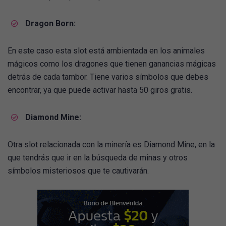
Dragon Born:
En este caso esta slot está ambientada en los animales
mágicos como los dragones que tienen ganancias mágicas
detrás de cada tambor. Tiene varios símbolos que debes
encontrar, ya que puede activar hasta 50 giros gratis.
Diamond Mine:
Otra slot relacionada con la minería es Diamond Mine, en la
que tendrás que ir en la búsqueda de minas y otros
símbolos misteriosos que te cautivarán.