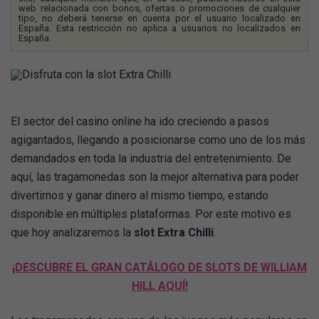
web relacionada con bonos, ofertas o promociones de cualquier
tipo, no deberá tenerse en cuenta por el usuario localizado en
España. Esta restricción no aplica a usuarios no localizados en
España.
El sector del casino online ha ido creciendo a pasos
agigantados, llegando a posicionarse como uno de los más
demandados en toda la industria del entretenimiento. De
aquí, las tragamonedas son la mejor alternativa para poder
divertirnos y ganar dinero al mismo tiempo, estando
disponible en múltiples plataformas. Por este motivo es
que hoy analizaremos la
slot Extra Chilli
.
¡DESCUBRE EL GRAN CATÁLOGO DE SLOTS DE WILLIAM
HILL AQUÍ!