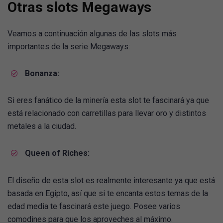
Otras slots Megaways
Veamos a continuación algunas de las slots más
importantes de la serie Megaways:
Bonanza:
Si eres fanático de la minería esta slot te fascinará ya que
está relacionado con carretillas para llevar oro y distintos
metales a la ciudad.
Queen of Riches:
El diseño de esta slot es realmente interesante ya que está
basada en Egipto, así que si te encanta estos temas de la
edad media te fascinará este juego. Posee varios
comodines para que los aproveches al máximo.