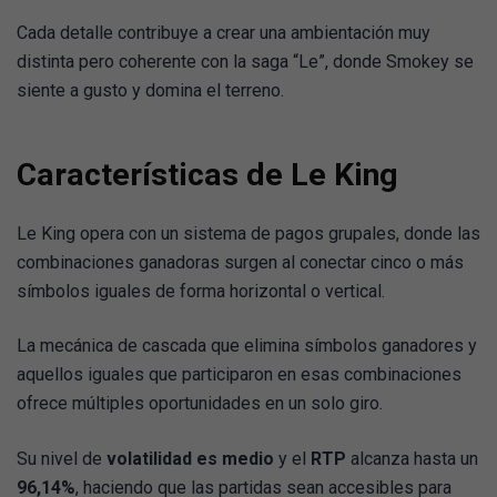
Cada detalle contribuye a crear una ambientación muy
distinta pero coherente con la saga “Le”, donde Smokey se
siente a gusto y domina el terreno.
Características de Le King
Le King opera con un sistema de pagos grupales, donde las
combinaciones ganadoras surgen al conectar cinco o más
símbolos iguales de forma horizontal o vertical.
La mecánica de cascada que elimina símbolos ganadores y
aquellos iguales que participaron en esas combinaciones
ofrece múltiples oportunidades en un solo giro.
Su nivel de
volatilidad es medio
y el
RTP
alcanza hasta un
96,14%
, haciendo que las partidas sean accesibles para