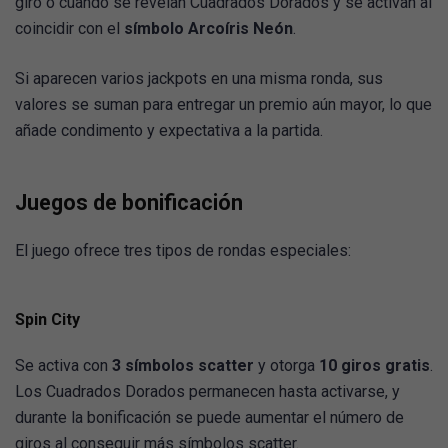
giro o cuando se revelan Cuadrados Dorados y se activan al
coincidir con el
símbolo
Arcoíris Neón
.
Si aparecen varios jackpots en una misma ronda, sus
valores se suman para entregar un premio aún mayor, lo que
añade condimento y expectativa a la partida.
Juegos de bonificación
El juego ofrece tres tipos de rondas especiales:
Spin City
Se activa con
3 símbolos scatter
y otorga
10 giros gratis
.
Los Cuadrados Dorados permanecen hasta activarse, y
durante la bonificación se puede aumentar el número de
giros al conseguir más símbolos scatter.