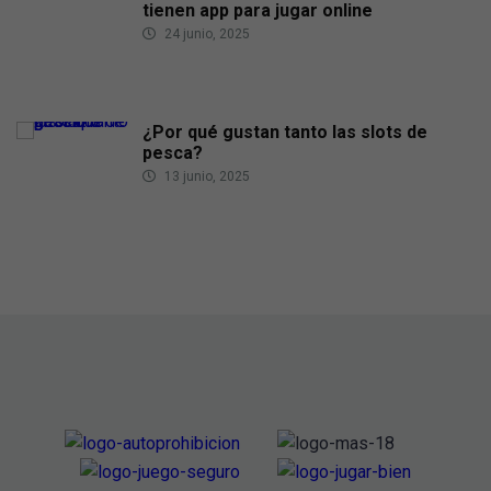
tienen app para jugar online
24 junio, 2025
¿Por qué gustan tanto las slots de
pesca?
13 junio, 2025