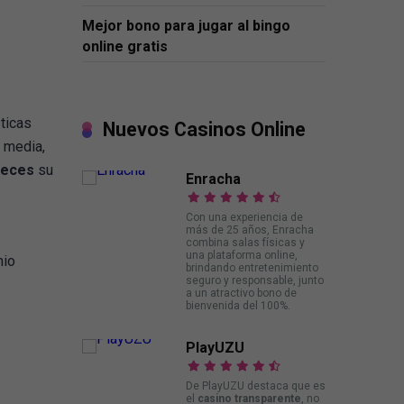
Mejor bono para jugar al bingo
online gratis
sticas
Nuevos Casinos Online
d media,
veces
su
Enracha
Con una experiencia de
más de 25 años, Enracha
s
combina salas físicas y
una plataforma online,
mio
brindando entretenimiento
seguro y responsable, junto
a un atractivo bono de
bienvenida del 100%.
PlayUZU
De PlayUZU destaca que es
el
casino transparente
, no