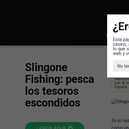
¿Er
Inicio
S
Esta pá
casino,
lo que 
web y v
Slingone
No te
El sigui
entrada
noviemb
Fishing: pesca
relacion
por el u
los tesoros
España.
escondidos
En el va
como una
¡JUEGA AQUI!