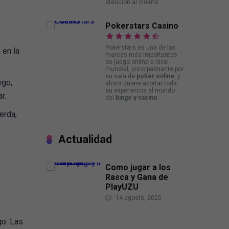
atención al cliente.
Pokerstars Casino
Pokerstars es una de las
 en la
marcas más importantes
de juego online a nivel
mundial, principalmente por
su sala de
poker online
, y
ego,
ahora quiere aportar toda
su experiencia al mundo
r.
del
bingo y casino
.
erda,
Actualidad
Como jugar a los
Rasca y Gana de
PlayUZU
14 agosto, 2025
go. Las