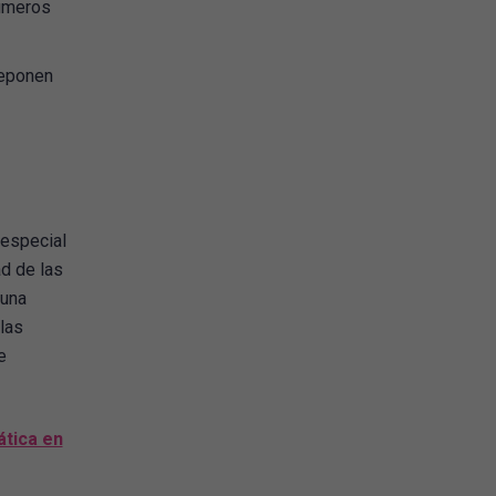
números
reponen
 especial
ad de las
 una
las
e
ática en