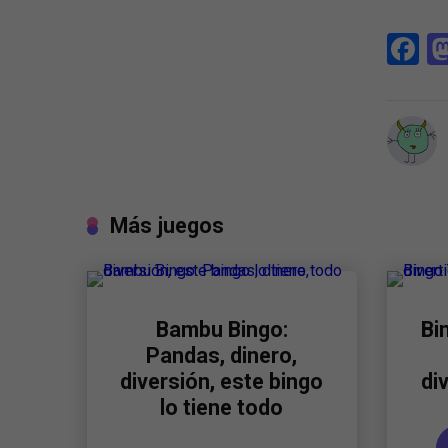
F
Más juegos
Bambu Bingo:
Bi
Pandas, dinero,
diversión, este bingo
di
lo tiene todo