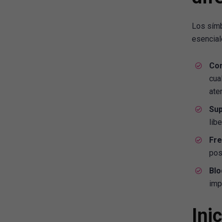
Los símb
esencial
Co
cua
ater
Sup
lib
Fre
pos
Bl
imp
Ini