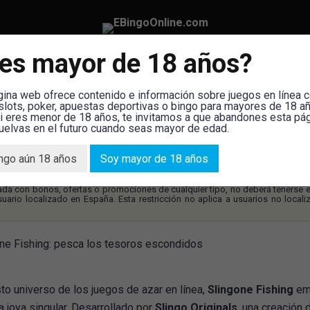
es mayor de 18 años?
alas Bingo Online
Slots Tragaperras
Guías Bingo
Not
gina web ofrece contenido e información sobre juegos en línea
 slots, poker, apuestas deportivas o bingo para mayores de 18 añ
si eres menor de 18 años, te invitamos a que abandones esta pá
uelvas en el futuro cuando seas mayor de edad.
ngo aún 18 años
Soy mayor de 18 años
ente texto fue editado por última vez antes del 1 de mayo de 2021, antes de
 en vigor de la Ley del juego, introducida por el Real Decreto 958/2020,
re. Por ello, cualquier mención que, en su caso, pudiera hacerse en 
ada con bonos, ofertas o promociones de cualquier tipo, no deberá tenerse 
suario localizado en España. Esta restricción no aplica a usuarios no local
sto universo de los juegos de azar en línea,
Slingone Fishing
em
 joya singular. Desarrollado por
Slingo Originals
, una creación 