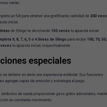
sas varían:
pleta un full para obtener una gratificante cantidad de
200 vece
sta inicial.
líneas
de Slingo te devolverán
150 veces
tu apuesta inicial.
pleta 9, 8, 7, 6, 5 o 4 líneas de Slingo
para recibir
100, 70, 50,
veces
tu apuesta inicial, respectivamente.
ciones especiales
no se detiene en darte una experiencia estándar. Sus funciones
es agregan capas de emoción y estrategia al juego:
 símbolos de rueda proporcionan giros gratis adicionales, mant
acción en constante movimiento.