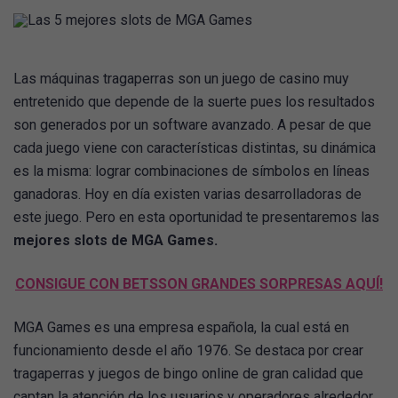
Las máquinas tragaperras son un juego de casino muy
entretenido que depende de la suerte pues los resultados
son generados por un software avanzado. A pesar de que
cada juego viene con características distintas, su dinámica
es la misma: lograr combinaciones de símbolos en líneas
ganadoras. Hoy en día existen varias desarrolladoras de
este juego. Pero en esta oportunidad te presentaremos las
mejores slots de MGA Games.
CONSIGUE CON BETSSON GRANDES SORPRESAS AQUÍ!
MGA Games es una empresa española, la cual está en
funcionamiento desde el año 1976. Se destaca por crear
tragaperras y juegos de bingo online de gran calidad que
captan la atención de los usuarios y operadores alrededor