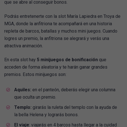
que se abre al conseguir bonos.
Podrás entretenerte con la slot María Lapiedra en Troya de
MGA, donde la anfitriona te acompañará en una historia
repleta de barcos, batallas y muchos mini juegos. Cuando
logres un premio, la anfitriona se alegrará y verás una
atractiva animación.
En esta slot hay
5 minijuegos de bonificación
que
acceden de forma aleatoria y te harán ganar grandes
premios. Estos minijuegos son:
Aquiles:
en el panteón, deberás elegir una columna
que oculta un premio.
Templo:
girarás la ruleta del templo con la ayuda de
la bella Helena y lograrás bonos.
El viaje
: viajarás en 4 barcos hasta llegar a la cuidad