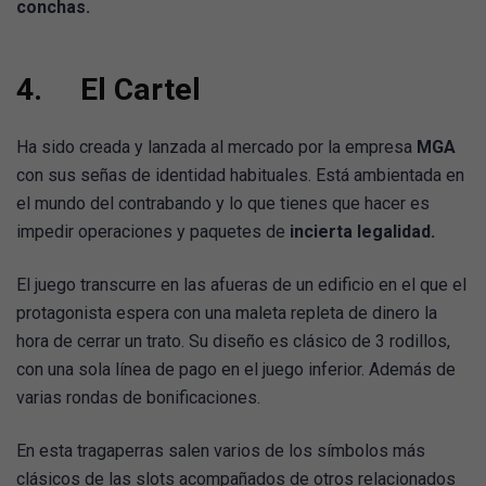
conchas.
4. El Cartel
Ha sido creada y lanzada al mercado por la empresa
MGA
con sus señas de identidad habituales. Está ambientada en
el mundo del contrabando y lo que tienes que hacer es
impedir operaciones y paquetes de
incierta legalidad.
El juego transcurre en las afueras de un edificio en el que el
protagonista espera con una maleta repleta de dinero la
hora de cerrar un trato. Su diseño es clásico de 3 rodillos,
con una sola línea de pago en el juego inferior. Además de
varias rondas de bonificaciones.
En esta tragaperras salen varios de los símbolos más
clásicos de las slots acompañados de otros relacionados