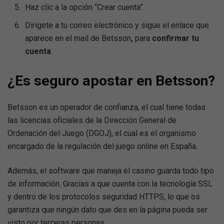
Haz clic a la opción “Crear cuenta”.
Dirígete a tu correo electrónico y sigue el enlace que
aparece en el mail de Betsson
,
para
confirmar tu
cuenta
.
¿Es seguro apostar en Betsson?
Betsson es un operador de confianza, el cual tiene todas
las licencias oficiales de la Dirección General de
Ordenación del Juego (DGOJ), el cual es el organismo
encargado de la regulación del juego online en España.
Además, el software que maneja el casino guarda todo tipo
de información. Gracias a que cuenta con la tecnología SSL
y dentro de los protocolos seguridad HTTPS, lo que os
garantiza que ningún dato que des en la página pueda ser
visto por terceras personas.