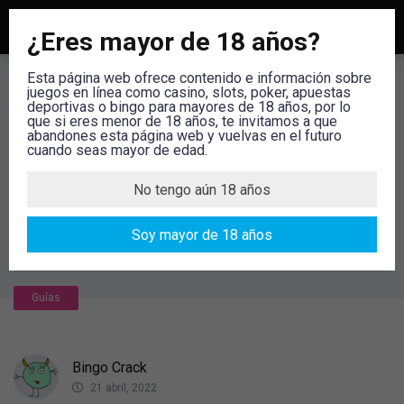
¿Eres mayor de 18 años?
Esta página web ofrece contenido e información sobre
Las 5 mejores slots de MGA
juegos en línea como casino, slots, poker, apuestas
deportivas o bingo para mayores de 18 años, por lo
Games
que si eres menor de 18 años, te invitamos a que
abandones esta página web y vuelvas en el futuro
cuando seas mayor de edad.
El siguiente texto fue editado por última vez antes del 1 de mayo de
2021, antes de la plena entrada en vigor de la Ley del juego,
No tengo aún 18 años
introducida por el Real Decreto 958/2020, de 3 de noviembre. Por
ello, cualquier mención que, en su caso, pudiera hacerse en esta
web relacionada con bonos, ofertas o promociones de cualquier
tipo, no deberá tenerse en cuenta por el usuario localizado en
Soy mayor de 18 años
España. Esta restricción no aplica a usuarios no localizados en
España.
Guías
Bingo Crack
21 abril, 2022