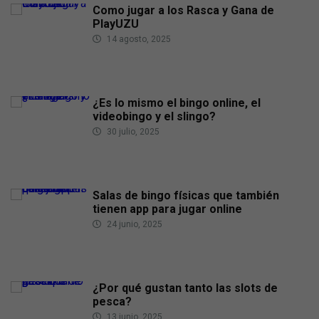
Como jugar a los Rasca y Gana de
PlayUZU
14 agosto, 2025
¿Es lo mismo el bingo online, el
videobingo y el slingo?
30 julio, 2025
Salas de bingo físicas que también
tienen app para jugar online
24 junio, 2025
¿Por qué gustan tanto las slots de
pesca?
13 junio, 2025