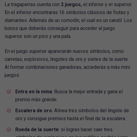
La tragaperras cuenta con
2 juegos,
el inferior y el superior.
En el inferior encontraras 16 símbolos clásicos de frutas y
diamantes. Además de un comodín, el cual es un candil. Los
bonos que deberás conseguir para acceder al juego
superior son un pico y una pala.
En el juego superior aparecerán nuevos símbolos, como
carretas, explosivos, lingotes de oro y sietes de la suerte.
Al formar combinaciones ganadoras, accederás a más mini
juegos:
Entra en la mina
: Busca la mejor entrada y gana el
premio más grande.
Escalera de oro
: Alinea tres símbolos del lingote de
oro y consigue premios hasta el final de la escalera.
Rueda de la suerte
: si logras hacer caer tres