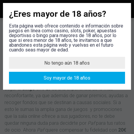
¿Eres mayor de 18 años?
Esta página web ofrece contenido e información sobre
20€ gratis para el bingo en Paf
juegos en línea como casino, slots, poker, apuestas
deportivas o bingo para mayores de 18 años, por lo
que si eres menor de 18 años, te invitamos a que
abandones esta página web y vuelvas en el futuro
El siguiente texto fue editado por última vez antes del 1 de mayo de
cuando seas mayor de edad.
2021, antes de la plena entrada en vigor de la Ley del juego,
introducida por el Real Decreto 958/2020, de 3 de noviembre. Por
ello, cualquier mención que, en su caso, pudiera hacerse en esta
No tengo aún 18 años
web relacionada con bonos, ofertas o promociones de cualquier
tipo, no deberá tenerse en cuenta por el usuario localizado en
España. Esta restricción no aplica a usuarios no localizados en
España.
Soy mayor de 18 años
Jugar al
bingo
en
Paf
es una experiencia de lo más
reconfortante, ya que además de ganar premios, ayudas a
recoger fondos que se destinan a causas sociales. Si a
esto le sumas la amplia gana de juegos y promociones
que la sala online ofrece a sus jugadores, no te debe
quedar ninguna duda para decidirte por
Paf
para tus ratos
de ocio. Ahora
Paf
quiere compensar tu fidelidad con
20€