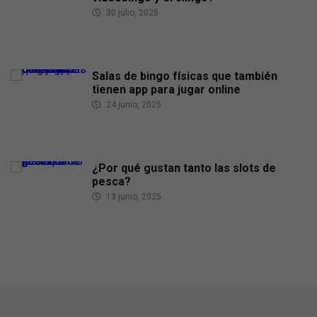
30 julio, 2025
Salas de bingo físicas que también
tienen app para jugar online
24 junio, 2025
¿Por qué gustan tanto las slots de
pesca?
13 junio, 2025