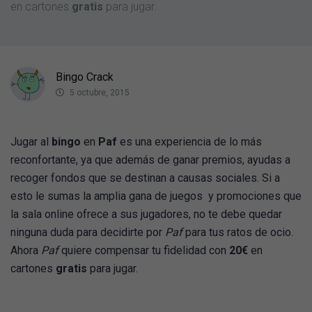
en cartones
gratis
para jugar.
Bingo Crack
5 octubre, 2015
Jugar al
bingo
en
Paf
es una experiencia de lo más
reconfortante, ya que además de ganar premios, ayudas a
recoger fondos que se destinan a causas sociales. Si a
esto le sumas la amplia gana de juegos y promociones que
la sala online ofrece a sus jugadores, no te debe quedar
ninguna duda para decidirte por
Paf
para tus ratos de ocio.
Ahora
Paf
quiere compensar tu fidelidad con
20€
en
cartones
gratis
para jugar.