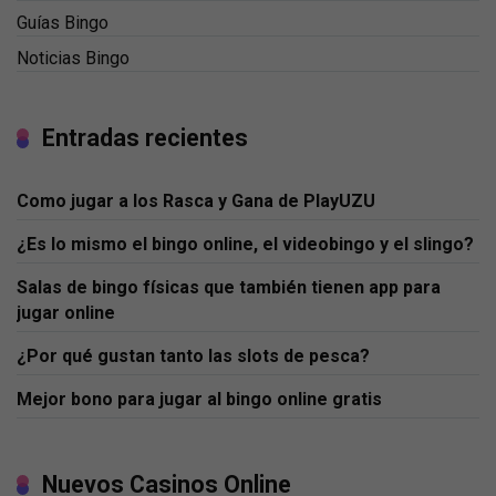
Guías Bingo
Noticias Bingo
Entradas recientes
Como jugar a los Rasca y Gana de PlayUZU
¿Es lo mismo el bingo online, el videobingo y el slingo?
Salas de bingo físicas que también tienen app para
jugar online
¿Por qué gustan tanto las slots de pesca?
Mejor bono para jugar al bingo online gratis
Nuevos Casinos Online