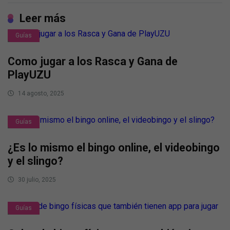
Leer más
Guías
Como jugar a los Rasca y Gana de
PlayUZU
14 agosto, 2025
Guías
¿Es lo mismo el bingo online, el videobingo
y el slingo?
30 julio, 2025
Guías