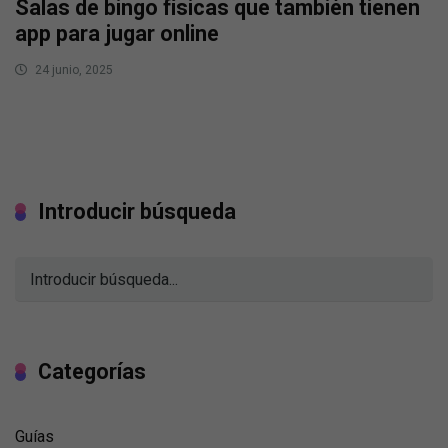
Salas de bingo físicas que también tienen
app para jugar online
24 junio, 2025
Introducir búsqueda
Categorías
Guías