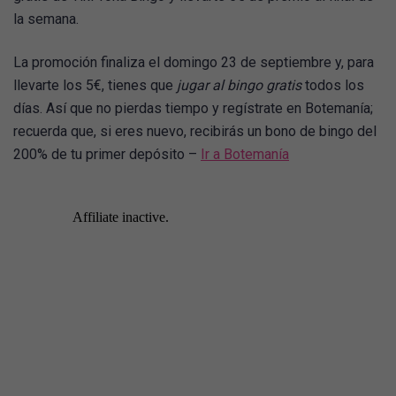
la semana.
La promoción finaliza el domingo 23 de septiembre y, para
llevarte los 5€, tienes que
jugar al bingo gratis
todos los
días. Así que no pierdas tiempo y regístrate en Botemanía;
recuerda que, si eres nuevo, recibirás un bono de bingo del
200% de tu primer depósito –
Ir a Botemanía