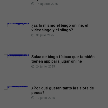
14 agosto, 2025
¿Es lo mismo el bingo online, el
videobingo y el slingo?
30 julio, 2025
Salas de bingo físicas que también
tienen app para jugar online
24 junio, 2025
¿Por qué gustan tanto las slots de
pesca?
13 junio, 2025