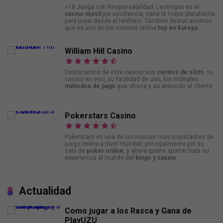
+18 Juega con Responsabilidad. LeoVegas es el
casino móvil
por excelencia, tiene la mejor plataforma
para jugar desde el teléfono. También destacaríamos
que es uno de los casinos online
top en Europa
.
William Hill Casino
Destacamos de este casino sus
cientos de slots
, su
casino en vivo, su facilidad de uso, los múltiples
métodos de pago
que ofrece y su atención al cliente.
Pokerstars Casino
Pokerstars es una de las marcas más importantes de
juego online a nivel mundial, principalmente por su
sala de
poker online
, y ahora quiere aportar toda su
experiencia al mundo del
bingo y casino
.
Actualidad
Como jugar a los Rasca y Gana de
PlayUZU