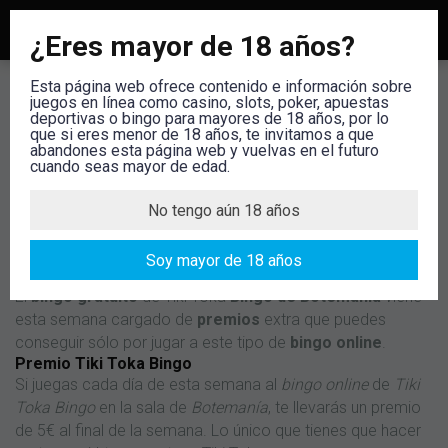
¿Eres mayor de 18 años?
Esta página web ofrece contenido e información sobre
Bingo gratis Botemania
juegos en línea como casino, slots, poker, apuestas
deportivas o bingo para mayores de 18 años, por lo
que si eres menor de 18 años, te invitamos a que
abandones esta página web y vuelvas en el futuro
El siguiente texto fue editado por última vez antes del 1 de mayo de
cuando seas mayor de edad.
2021, antes de la plena entrada en vigor de la Ley del juego,
introducida por el Real Decreto 958/2020, de 3 de noviembre. Por
ello, cualquier mención que, en su caso, pudiera hacerse en esta
No tengo aún 18 años
web relacionada con bonos, ofertas o promociones de cualquier
tipo, no deberá tenerse en cuenta por el usuario localizado en
España. Esta restricción no aplica a usuarios no localizados en
España.
Soy mayor de 18 años
El
bingo gratuito
de Tiki Toka
Bingo de Botemania
viene
esta semana cargado de
premios
extra que puedes
conseguir sólo por jugar a este tipo de
bingo online
.
Premio Tiki Toka Bingo
Si juegas cada día de esta semana al
bingo online
de
Tiki
Toka Bingo
en la sala de
Botemanía
, te llevarás un premio
de 5€ al final de la semana. Lo único que tienes que hacer