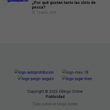
¿Por qué gustan tanto las slots de
pesca?
13 junio, 2025
Copyright © 2026 EBingo Online
Publicidad
Todo sobre el bingo online