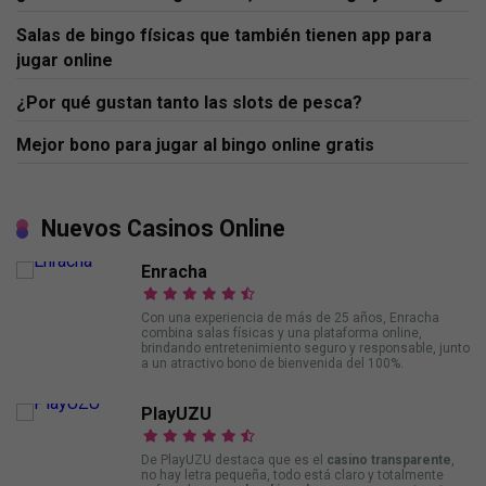
Salas de bingo físicas que también tienen app para
jugar online
¿Por qué gustan tanto las slots de pesca?
Mejor bono para jugar al bingo online gratis
Nuevos Casinos Online
Enracha
Con una experiencia de más de 25 años, Enracha
combina salas físicas y una plataforma online,
brindando entretenimiento seguro y responsable, junto
a un atractivo bono de bienvenida del 100%.
PlayUZU
De PlayUZU destaca que es el
casino transparente
,
no hay letra pequeña, todo está claro y totalmente