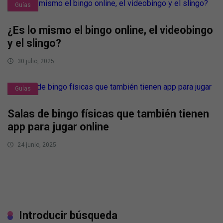
Guías
¿Es lo mismo el bingo online, el videobingo
y el slingo?
30 julio, 2025
Guías
Salas de bingo físicas que también tienen
app para jugar online
24 junio, 2025
Introducir búsqueda