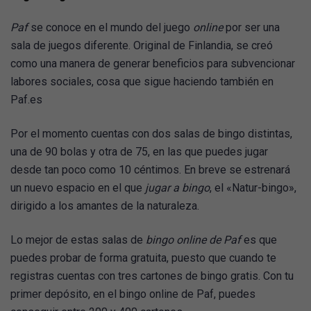
Paf
se conoce en el mundo del juego
online
por ser una
sala de juegos diferente. Original de Finlandia, se creó
como una manera de generar beneficios para subvencionar
labores sociales, cosa que sigue haciendo también en
Paf.es
Por el momento cuentas con dos salas de bingo distintas,
una de 90 bolas y otra de 75, en las que puedes jugar
desde tan poco como 10 céntimos. En breve se estrenará
un nuevo espacio en el que
jugar a bingo
, el «Natur-bingo»,
dirigido a los amantes de la naturaleza.
Lo mejor de estas salas de
bingo online de Paf
es que
puedes probar de forma gratuita, puesto que cuando te
registras cuentas con tres cartones de bingo gratis. Con tu
primer depósito, en el bingo online de Paf, puedes