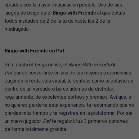
creados con la mayor imaginación posible. Uno de sus
juegos de bingo es el
Bingo with Friends
al que estáis
todos invitados de 2 de la tarde hasta las 2 de la
madrugada.
Bingo with Friends en Paf
Si te gusta el
bingo
online, el
Bingo With Friends
de
Paf
puede convertirse en una de tus mejores experiencias.
Jugando en esta sala virtual, te sentirás como si estuvieras
dentro de un verdadero barco además de disfrutar,
regularmente, de excelentes sorteos y premios. Así que, si
no quieres perderte esta experiencia, te recomiendo que no
pierdas más tiempo y te registres en la plataforma. Por ser
un nuevo jugador,
Paf
te regalará tus 3 primeros cartones
de forma totalmente gratuita.