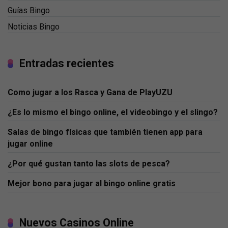
Guías Bingo
Noticias Bingo
Entradas recientes
Como jugar a los Rasca y Gana de PlayUZU
¿Es lo mismo el bingo online, el videobingo y el slingo?
Salas de bingo físicas que también tienen app para
jugar online
¿Por qué gustan tanto las slots de pesca?
Mejor bono para jugar al bingo online gratis
Nuevos Casinos Online