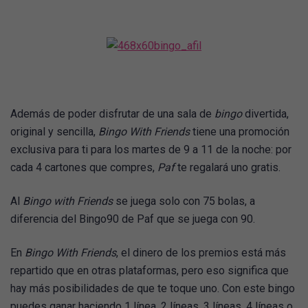
Además de poder disfrutar de una sala de
bingo
divertida,
original y sencilla,
Bingo With Friends
tiene una promoción
exclusiva para ti para los martes de 9 a 11 de la noche: por
cada 4 cartones que compres,
Paf
te regalará uno gratis.
Al
Bingo with Friends
se juega solo con 75 bolas, a
diferencia del Bingo90 de Paf que se juega con 90.
En
Bingo With Friends
, el dinero de los premios está más
repartido que en otras plataformas, pero eso significa que
hay más posibilidades de que te toque uno. Con este bingo
puedes ganar haciendo 1 línea, 2 líneas, 3 líneas, 4 líneas o