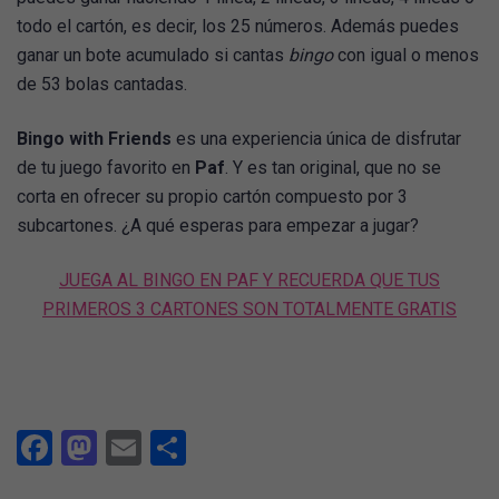
todo el cartón, es decir, los 25 números. Además puedes
ganar un bote acumulado si cantas
bingo
con igual o menos
de 53 bolas cantadas.
Bingo with Friends
es una experiencia única de disfrutar
de tu juego favorito en
Paf
. Y es tan original, que no se
corta en ofrecer su propio cartón compuesto por 3
subcartones. ¿A qué esperas para empezar a jugar?
JUEGA AL BINGO EN PAF Y RECUERDA QUE TUS
PRIMEROS 3 CARTONES SON TOTALMENTE GRATIS
Facebook
Mastodon
Email
Compartir