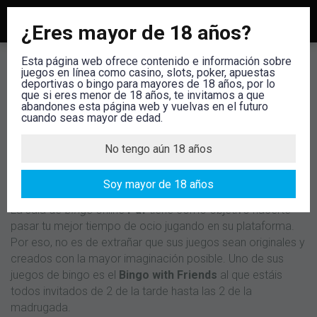
¿Eres mayor de 18 años?
Esta página web ofrece contenido e información sobre
Bingo with Friends en Paf
juegos en línea como casino, slots, poker, apuestas
deportivas o bingo para mayores de 18 años, por lo
que si eres menor de 18 años, te invitamos a que
abandones esta página web y vuelvas en el futuro
El siguiente texto fue editado por última vez antes del 1 de mayo de
cuando seas mayor de edad.
2021, antes de la plena entrada en vigor de la Ley del juego,
introducida por el Real Decreto 958/2020, de 3 de noviembre. Por
ello, cualquier mención que, en su caso, pudiera hacerse en esta
No tengo aún 18 años
web relacionada con bonos, ofertas o promociones de cualquier
tipo, no deberá tenerse en cuenta por el usuario localizado en
España. Esta restricción no aplica a usuarios no localizados en
España.
Soy mayor de 18 años
La sala de
bingo
online
Paf
tiene como objetivo hacerte
pasar tu mejor tiempo de ocio jugando en su plataforma.
Por eso, no es de extrañar que sus juegos sean originales y
creados con la mayor imaginación posible. Uno de sus
juegos de bingo es el
Bingo with Friends
al que estáis
todos invitados de 2 de la tarde hasta las 2 de la
madrugada.