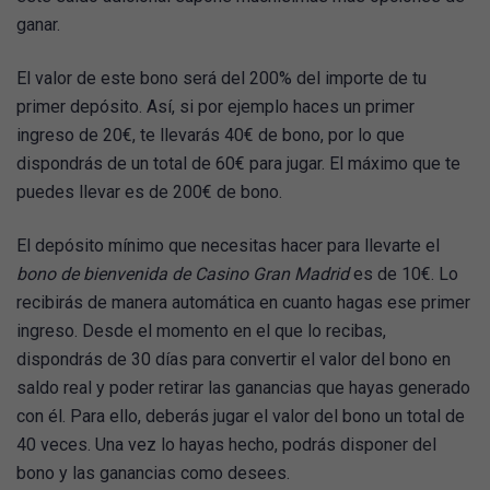
ganar.
El valor de este bono será del 200% del importe de tu
primer depósito. Así, si por ejemplo haces un primer
ingreso de 20€, te llevarás 40€ de bono, por lo que
dispondrás de un total de 60€ para jugar. El máximo que te
puedes llevar es de 200€ de bono.
El depósito mínimo que necesitas hacer para llevarte el
bono de bienvenida de Casino Gran Madrid
es de 10€. Lo
recibirás de manera automática en cuanto hagas ese primer
ingreso. Desde el momento en el que lo recibas,
dispondrás de 30 días para convertir el valor del bono en
saldo real y poder retirar las ganancias que hayas generado
con él. Para ello, deberás jugar el valor del bono un total de
40 veces. Una vez lo hayas hecho, podrás disponer del
bono y las ganancias como desees.