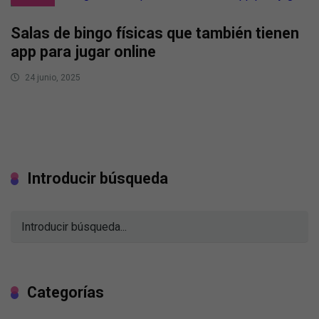
Salas de bingo físicas que también tienen
app para jugar online
24 junio, 2025
Introducir búsqueda
Categorías