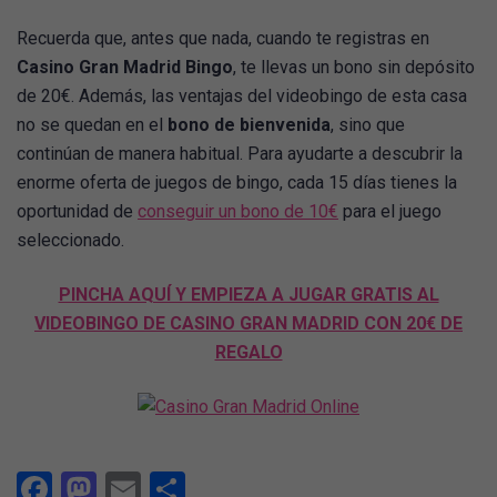
Recuerda que, antes que nada, cuando te registras en
Casino Gran Madrid Bingo
, te llevas un bono sin depósito
de 20€. Además, las ventajas del videobingo de esta casa
no se quedan en el
bono de bienvenida
, sino que
continúan de manera habitual. Para ayudarte a descubrir la
enorme oferta de juegos de bingo, cada 15 días tienes la
oportunidad de
conseguir un bono de 10€
para el juego
seleccionado.
PINCHA AQUÍ Y EMPIEZA A JUGAR GRATIS AL
VIDEOBINGO DE CASINO GRAN MADRID CON 20€ DE
REGALO
Facebook
Mastodon
Email
Compartir