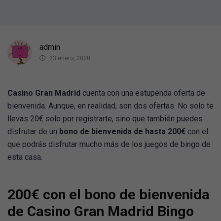
admin
23 enero, 2020
Casino Gran Madrid
cuenta con una estupenda oferta de
bienvenida. Aunque, en realidad, son dos ofertas. No solo te
llevas 20€ solo por registrarte, sino que también puedes
disfrutar de un
bono de bienvenida de hasta 200€
con el
que podrás disfrutar mucho más de los juegos de bingo de
esta casa.
200€ con el bono de bienvenida
de Casino Gran Madrid Bingo