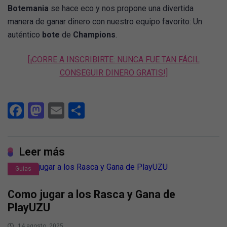
Botemania
se hace eco y nos propone una divertida
manera de ganar dinero con nuestro equipo favorito: Un
auténtico
bote
de
Champions
.
[¡CORRE A INSCRIBIRTE: NUNCA FUE TAN FÁCIL
CONSEGUIR DINERO GRATIS!]
Facebook
Mastodon
Email
Compartir
Leer más
Guías
Como jugar a los Rasca y Gana de
PlayUZU
14 agosto, 2025