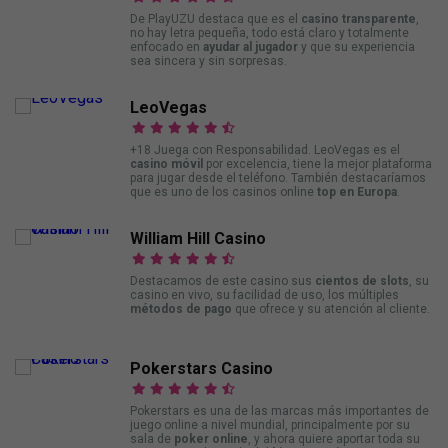
De PlayUZU destaca que es el
casino transparente
,
no hay letra pequeña, todo está claro y totalmente
enfocado en
ayudar al jugador
y que su experiencia
sea sincera y sin sorpresas.
LeoVegas
+18 Juega con Responsabilidad. LeoVegas es el
casino móvil
por excelencia, tiene la mejor plataforma
para jugar desde el teléfono. También destacaríamos
que es uno de los casinos online
top en Europa
.
William Hill Casino
Destacamos de este casino sus
cientos de slots
, su
casino en vivo, su facilidad de uso, los múltiples
métodos de pago
que ofrece y su atención al cliente.
Pokerstars Casino
Pokerstars es una de las marcas más importantes de
juego online a nivel mundial, principalmente por su
sala de
poker online
, y ahora quiere aportar toda su