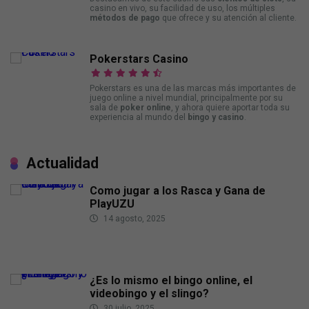
casino en vivo, su facilidad de uso, los múltiples
métodos de pago
que ofrece y su atención al cliente.
Pokerstars Casino
Pokerstars es una de las marcas más importantes de
juego online a nivel mundial, principalmente por su
sala de
poker online
, y ahora quiere aportar toda su
experiencia al mundo del
bingo y casino
.
Actualidad
Como jugar a los Rasca y Gana de
PlayUZU
14 agosto, 2025
¿Es lo mismo el bingo online, el
videobingo y el slingo?
30 julio, 2025