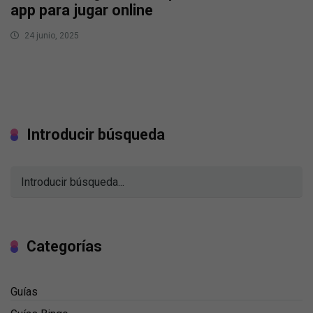
app para jugar online
24 junio, 2025
Introducir búsqueda
Categorías
Guías