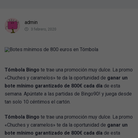
admin
3 febrero, 2020
Tómbola Bingo
te trae una promoción muy dulce. La promo
«Chuches y caramelos» te da la oportunidad de
ganar un
bote mínimo garantizado de 800€ cada día
de esta
semana. Apúntate a las partidas de Bingo90! y juega desde
tan solo 10 céntimos el cartón.
Tómbola Bingo
te trae una promoción muy dulce. La promo
«Chuches y caramelos» te da la oportunidad de
ganar un
bote mínimo garantizado de 800€ cada día
de esta