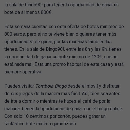
la sala de bingo90! para tener la oportunidad de ganar un
bote de al menos 800€.
Esta semana cuentas con esta oferta de botes mínimos de
800 euros, pero si no te viene bien o quieres tener más
oportunidades de ganar, por las mañanas también las
tienes. En la sala de Bingo90!, entre las 8h y las 9h, tienes
la oportunidad de ganar un bote mínimo de 120€, que no
está nada mal. Esta una promo habitual de esta casa y está
siempre operativa.
Puedes visitar
Tómbola Bingo
desde el móvil y disfrutar
de sus juegos de la manera más fácil. Así, bien sea antes
de irte a dormir o mientras te haces el café de por la
mañana, tienes la oportunidad de ganar con el bingo online.
Con solo 10 céntimos por cartón, puedes ganar un
fantástico bote mínimo garantizado.