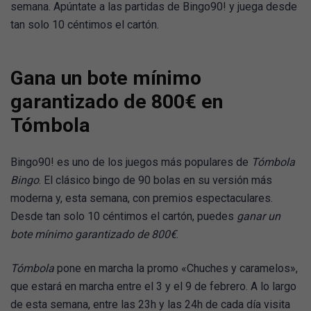
semana. Apúntate a las partidas de Bingo90! y juega desde
tan solo 10 céntimos el cartón.
Gana un bote mínimo
garantizado de 800€ en
Tómbola
Bingo90! es uno de los juegos más populares de
Tómbola
Bingo
. El clásico bingo de 90 bolas en su versión más
moderna y, esta semana, con premios espectaculares.
Desde tan solo 10 céntimos el cartón, puedes
ganar un
bote mínimo garantizado de 800€
.
Tómbola
pone en marcha la promo «Chuches y caramelos»,
que estará en marcha entre el 3 y el 9 de febrero. A lo largo
de esta semana, entre las 23h y las 24h de cada día visita