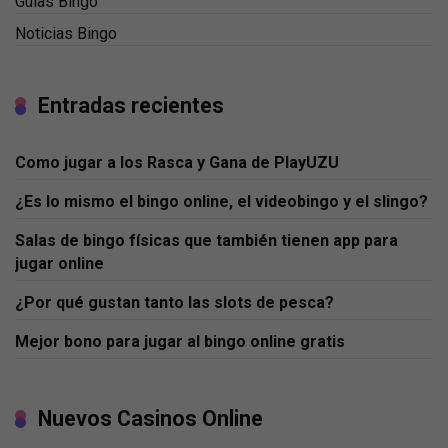
Guías Bingo
Noticias Bingo
Entradas recientes
Como jugar a los Rasca y Gana de PlayUZU
¿Es lo mismo el bingo online, el videobingo y el slingo?
Salas de bingo físicas que también tienen app para
jugar online
¿Por qué gustan tanto las slots de pesca?
Mejor bono para jugar al bingo online gratis
Nuevos Casinos Online