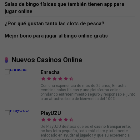
Salas de bingo físicas que también tienen app para
jugar online
¿Por qué gustan tanto las slots de pesca?
Mejor bono para jugar al bingo online gratis
Nuevos Casinos Online
Enracha
Con una experiencia de más de 25 años, Enracha
combina salas físicas y una plataforma online,
brindando entretenimiento seguro y responsable, junto
a un atractivo bono de bienvenida del 100%.
PlayUZU
De PlayUZU destaca que es el
casino transparente
,
no hay letra pequeña, todo está claro y totalmente
enfocado en
ayudar al jugador
y que su experiencia
sea sincera y sin sorpresas.