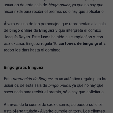
usuarios de esta sala de
bingo online
, ya que no hay que
hacer nada para recibir el premio, sólo hay que solicitarlo.
Álvaro es uno de los personajes que representan a la sala
de
bingo online
de
Binguez
y que interpreta el cómico
Joaquín Reyes. Este lunes ha sido su cumpleaños y, con
esa excusa, Binguez regala 10
cartones de bingo gratis
todos los días hasta el domingo.
Bingo gratis Binguez
Esta
promoción de Binguez
es un auténtico regalo para los
usuarios de esta sala de
bingo online
, ya que no hay que
hacer nada para recibir el premio, sólo hay que solicitarlo.
A través de la cuenta de cada usuario, se puede solicitar
esta oferta titulada «Alvarito cumple añitos». Los clientes