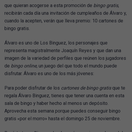
que quieran acogerse a esta promoción de
bingo gratis
,
recibirán cada día una invitación de cumpleaños de Álvaro y,
cuando la acepten, verán que lleva premio: 10 cartones de
bingo gratis.
Álvaro es uno de Los Binguez, los personajes que
representa magistralmente Joaquín Reyes y que dan una
imagen de la variedad de perfiles que reúnen los jugadores
de
bingo online
, un juego del que todo el mundo puede
disfrutar. Álvaro es uno de los más jóvenes:
Para poder disfrutar de los
cartones de bingo gratis
que te
regala Álvaro Binguez, tienes que tener una cuenta en esta
sala de bingo y haber hecho al menos un depósito.
Aprovecha esta semana porque puedes conseguir bingo
gratis «por el morro» hasta el domingo 25 de noviembre.