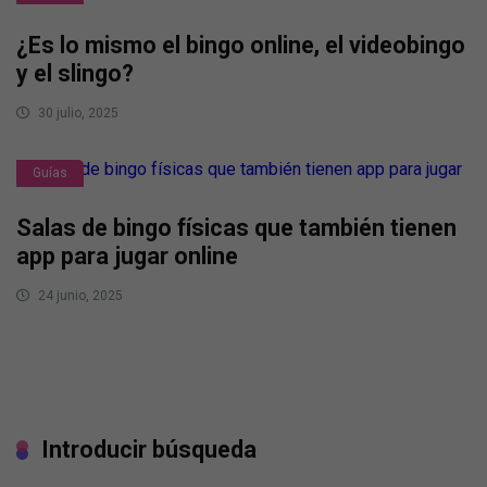
¿Es lo mismo el bingo online, el videobingo
y el slingo?
30 julio, 2025
Guías
Salas de bingo físicas que también tienen
app para jugar online
24 junio, 2025
Introducir búsqueda