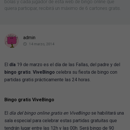
bolas y cada jugador de esta web de bingo online que
quiera participar, recibirá un máximo de 6 cartones gratis.
admin
14 marzo, 2014
El
día
19 de marzo es el día de las Fallas, del padre y del
bingo gratis
.
ViveBingo
celebra su fiesta de bingo con
partidas gratis prácticamente las 24 horas.
Bingo gratis ViveBingo
El
día del bingo online gratis en ViveBingo
se habilitará una
sala especial para celebrar estas partidas gratuitas que
tendrán lugar entre las 12h y las 00h. Será bingo de 90