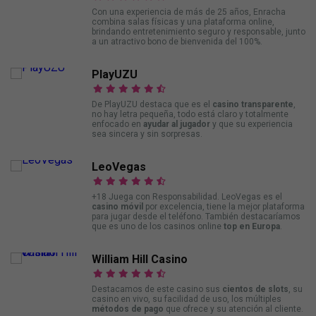
Con una experiencia de más de 25 años, Enracha
combina salas físicas y una plataforma online,
brindando entretenimiento seguro y responsable, junto
a un atractivo bono de bienvenida del 100%.
PlayUZU
De PlayUZU destaca que es el
casino transparente
,
no hay letra pequeña, todo está claro y totalmente
enfocado en
ayudar al jugador
y que su experiencia
sea sincera y sin sorpresas.
LeoVegas
+18 Juega con Responsabilidad. LeoVegas es el
casino móvil
por excelencia, tiene la mejor plataforma
para jugar desde el teléfono. También destacaríamos
que es uno de los casinos online
top en Europa
.
William Hill Casino
Destacamos de este casino sus
cientos de slots
, su
casino en vivo, su facilidad de uso, los múltiples
métodos de pago
que ofrece y su atención al cliente.