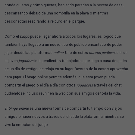
donde quieras y cómo quieras, haciendo paradas a la nevera de casa,
descansando debajo de una sombrilla en la playa o mientras
desconectas respirando aire puro en el parque.
Como el
bingo
puede llegar ahora a todos los lugares, es lógico que
también haya llegado a un nuevo tipo de público encantado de poder
jugar desde las plataformas
online
. Uno de estos
nuevos perfiles
es el de
la joven
jugadora
independiente y trabajadora, que llega a casa después
de un día de vértigo, se relaja en su lugar favorito de la casa y aprovecha
para jugar. El bingo online permite además, que esta joven pueda
compartir el juego o el día a día con otros
jugadores
a través del chat,
pudiéndose incluso reunir en la web con sus amigos de toda la vida.
El
bingo online
es una nueva forma de compartir tu tiempo con viejos
amigos o hacer nuevos a través del chat de la plataforma mientras se
vive la emoción del juego.