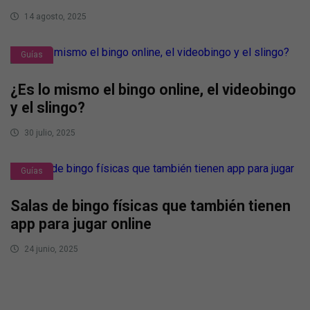
14 agosto, 2025
Guías
¿Es lo mismo el bingo online, el videobingo
y el slingo?
30 julio, 2025
Guías
Salas de bingo físicas que también tienen
app para jugar online
24 junio, 2025