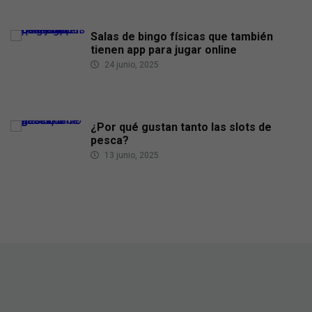
Salas de bingo físicas que también
tienen app para jugar online
24 junio, 2025
¿Por qué gustan tanto las slots de
pesca?
13 junio, 2025