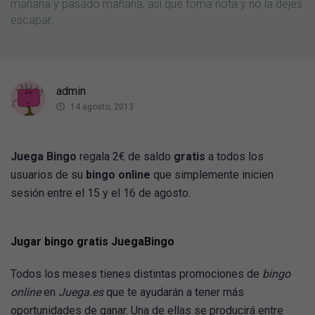
mañana y pasado mañana, así que toma nota y no la dejes
escapar.
admin
14 agosto, 2013
Juega Bingo
regala 2€ de saldo
gratis
a todos los
usuarios de su
bingo online
que simplemente inicien
sesión entre el 15 y el 16 de agosto.
Jugar bingo gratis JuegaBingo
Todos los meses tienes distintas promociones de
bingo
online
en
Juega.es
que te ayudarán a tener más
oportunidades de ganar. Una de ellas se producirá entre