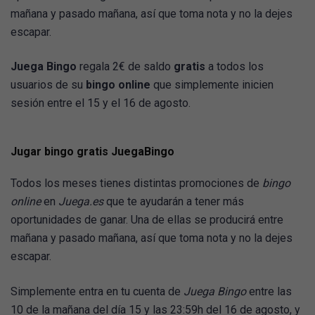
mañana y pasado mañana, así que toma nota y no la dejes
escapar.
Juega Bingo
regala 2€ de saldo
gratis
a todos los
usuarios de su
bingo online
que simplemente inicien
sesión entre el 15 y el 16 de agosto.
Jugar bingo gratis JuegaBingo
Todos los meses tienes distintas promociones de
bingo
online
en
Juega.es
que te ayudarán a tener más
oportunidades de ganar. Una de ellas se producirá entre
mañana y pasado mañana, así que toma nota y no la dejes
escapar.
Simplemente entra en tu cuenta de
Juega Bingo
entre las
10 de la mañana del día 15 y las 23:59h del 16 de agosto, y