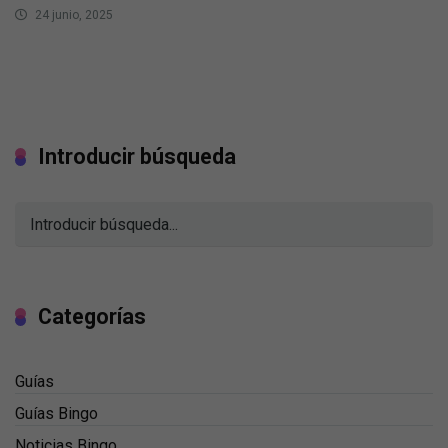
24 junio, 2025
Introducir búsqueda
Categorías
Guías
Guías Bingo
Noticias Bingo