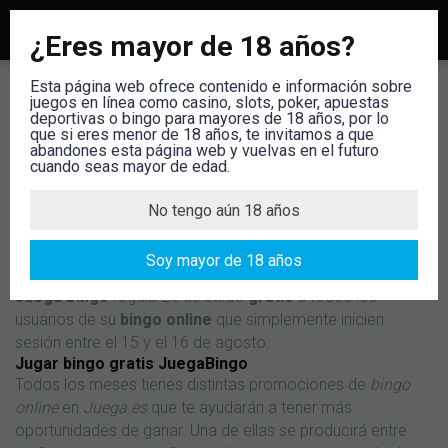
¿Eres mayor de 18 años?
Esta página web ofrece contenido e información sobre
Juega Bingo gratis
juegos en línea como casino, slots, poker, apuestas
deportivas o bingo para mayores de 18 años, por lo
que si eres menor de 18 años, te invitamos a que
abandones esta página web y vuelvas en el futuro
El siguiente texto fue editado por última vez antes del 1 de mayo de
cuando seas mayor de edad.
2021, antes de la plena entrada en vigor de la Ley del juego,
introducida por el Real Decreto 958/2020, de 3 de noviembre. Por
ello, cualquier mención que, en su caso, pudiera hacerse en esta
No tengo aún 18 años
web relacionada con bonos, ofertas o promociones de cualquier
tipo, no deberá tenerse en cuenta por el usuario localizado en
España. Esta restricción no aplica a usuarios no localizados en
España.
Soy mayor de 18 años
Juega Bingo
regala 2€ de saldo
gratis
a todos los
usuarios de su
bingo online
que simplemente inicien
sesión entre el 15 y el 16 de agosto.
Jugar bingo gratis JuegaBingo
Todos los meses tienes distintas promociones de
bingo
online
en
Juega.es
que te ayudarán a tener más
oportunidades de ganar. Una de ellas se producirá entre