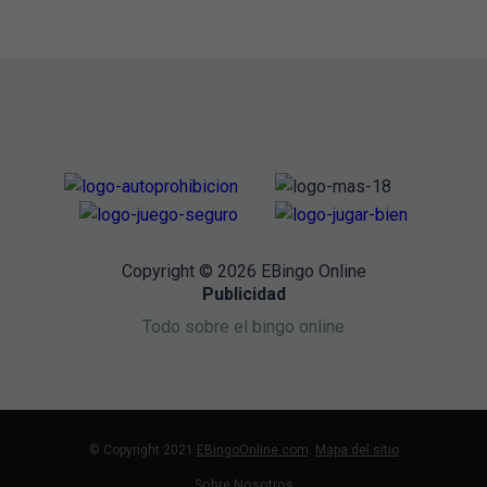
Copyright © 2026 EBingo Online
Publicidad
Todo sobre el bingo online
© Copyright 2021
EBingoOnline.com
.
Mapa del sitio
Sobre Nosotros