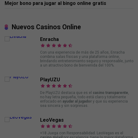
Mejor bono para jugar al bingo online gratis
Nuevos Casinos Online
Enracha
Con una experiencia de más de 25 años, Enracha
combina salas físicas y una plataforma online,
brindando entretenimiento seguro y responsable, junto
a un atractivo bono de bienvenida del 100%.
PlayUZU
De PlayUZU destaca que es el
casino transparente
,
no hay letra pequeña, todo está claro y totalmente
enfocado en
ayudar al jugador
y que su experiencia
sea sincera y sin sorpresas.
LeoVegas
+18 Juega con Responsabilidad. LeoVegas es el
casino móvil
por excelencia, tiene la mejor plataforma