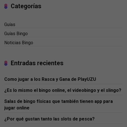
Categorías
Guías
Guías Bingo
Noticias Bingo
Entradas recientes
Como jugar a los Rasca y Gana de PlayUZU
¿Es lo mismo el bingo online, el videobingo y el slingo?
Salas de bingo físicas que también tienen app para
jugar online
¿Por qué gustan tanto las slots de pesca?