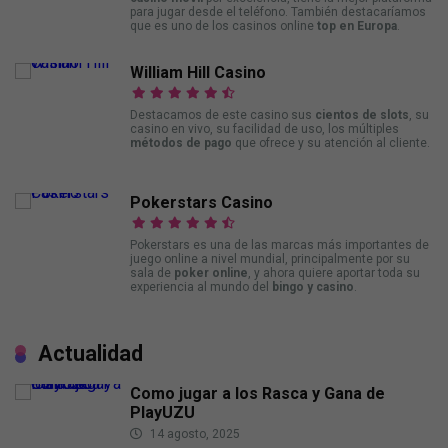
para jugar desde el teléfono. También destacaríamos
que es uno de los casinos online
top en Europa
.
William Hill Casino
Destacamos de este casino sus
cientos de slots
, su
casino en vivo, su facilidad de uso, los múltiples
métodos de pago
que ofrece y su atención al cliente.
Pokerstars Casino
Pokerstars es una de las marcas más importantes de
juego online a nivel mundial, principalmente por su
sala de
poker online
, y ahora quiere aportar toda su
experiencia al mundo del
bingo y casino
.
Actualidad
Como jugar a los Rasca y Gana de
PlayUZU
14 agosto, 2025