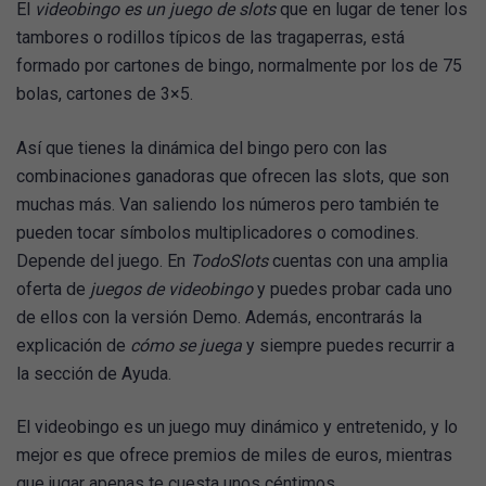
El
videobingo es un juego de slots
que en lugar de tener los
tambores o rodillos típicos de las tragaperras, está
formado por cartones de bingo, normalmente por los de 75
bolas, cartones de 3×5.
Así que tienes la dinámica del bingo pero con las
combinaciones ganadoras que ofrecen las slots, que son
muchas más. Van saliendo los números pero también te
pueden tocar símbolos multiplicadores o comodines.
Depende del juego. En
TodoSlots
cuentas con una amplia
oferta de
juegos de videobingo
y puedes probar cada uno
de ellos con la versión Demo. Además, encontrarás la
explicación de
cómo se juega
y siempre puedes recurrir a
la sección de Ayuda.
El videobingo es un juego muy dinámico y entretenido, y lo
mejor es que ofrece premios de miles de euros, mientras
que jugar apenas te cuesta unos céntimos.