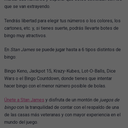
que se van extrayendo.
Tendrás libertad para elegir tus números o los colores, los
cartones, etc. y, si tienes suerte, podrás llevarte botes de
bingo muy atractivos.
En
Stan James
se puede jugar hasta a 6 tipos distintos de
bingo:
Bingo Keno, Jackpot 15, Krazy-Kubes, Lot-O-Balls, Dice
Wars o el Bingo Countdown, donde tienes que intentar
hacer bingo con el menor número posible de bolas.
Únete a Stan James
y disfruta de un montón de
juegos de
bingo
con la tranquilidad de contar con el respaldo de una
de las casas más veteranas y con mayor experiencia en el
mundo del juego.