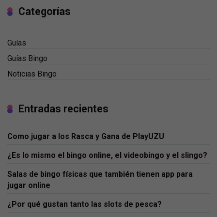
Categorías
Guías
Guías Bingo
Noticias Bingo
Entradas recientes
Como jugar a los Rasca y Gana de PlayUZU
¿Es lo mismo el bingo online, el videobingo y el slingo?
Salas de bingo físicas que también tienen app para
jugar online
¿Por qué gustan tanto las slots de pesca?