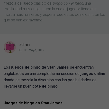
mezcla del juego clásico de
bingo con el Keno
, una
modalidad muy antigua con la que el jugador tiene que
marcar sus números y esperar que éstos coincidan con los
que se van extrayendo.
admin
31 mayo, 2012
Los
juegos de bingo de Stan James
se encuentran
englobados en una completísima sección de
juegos online
donde se mezcla la diversión con las posibilidades de
llevarse un buen
bote de bingo
.
Juegos de bingo en Stan James