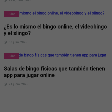
14 agosto, 2025
Guías
¿Es lo mismo el bingo online, el videobingo
y el slingo?
30 julio, 2025
Guías
Salas de bingo físicas que también tienen
app para jugar online
24 junio, 2025