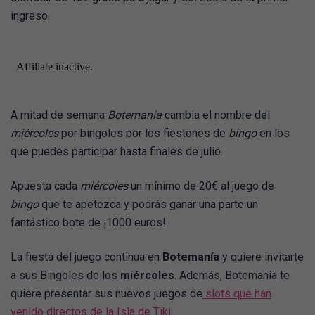
ingreso.
A mitad de semana
Botemanía
cambia el nombre del
miércoles
por bingoles por los fiestones de
bingo
en los
que puedes participar hasta finales de julio.
Apuesta cada
miércoles
un mínimo de 20€ al juego de
bingo
que te apetezca y podrás ganar una parte un
fantástico bote de ¡1000 euros!
La fiesta del juego continua en
Botemanía
y quiere invitarte
a sus Bingoles de los
miércoles
. Además, Botemanía te
quiere presentar sus nuevos juegos de
slots que han
venido directos de la Isla de Tiki
.