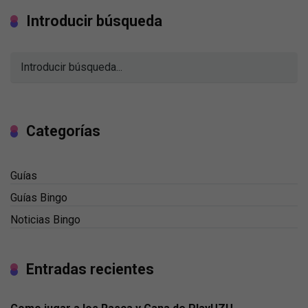
Introducir búsqueda
Categorías
Guías
Guías Bingo
Noticias Bingo
Entradas recientes