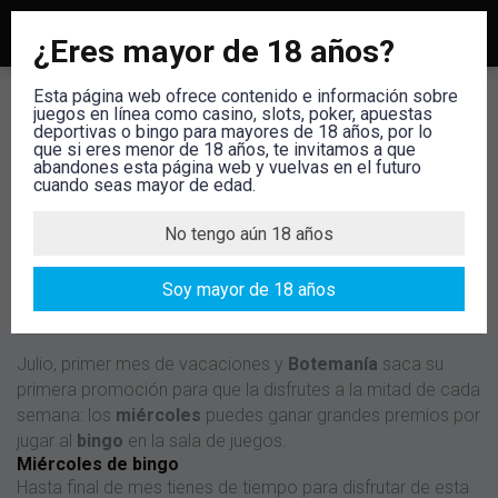
¿Eres mayor de 18 años?
Esta página web ofrece contenido e información sobre
Miércoles de bingo en
juegos en línea como casino, slots, poker, apuestas
deportivas o bingo para mayores de 18 años, por lo
Botemanía
que si eres menor de 18 años, te invitamos a que
abandones esta página web y vuelvas en el futuro
cuando seas mayor de edad.
El siguiente texto fue editado por última vez antes del 1 de mayo de
2021, antes de la plena entrada en vigor de la Ley del juego,
No tengo aún 18 años
introducida por el Real Decreto 958/2020, de 3 de noviembre. Por
ello, cualquier mención que, en su caso, pudiera hacerse en esta
web relacionada con bonos, ofertas o promociones de cualquier
tipo, no deberá tenerse en cuenta por el usuario localizado en
Soy mayor de 18 años
España. Esta restricción no aplica a usuarios no localizados en
España.
Julio, primer mes de vacaciones y
Botemanía
saca su
primera promoción para que la disfrutes a la mitad de cada
semana: los
miércoles
puedes ganar grandes premios por
jugar al
bingo
en la sala de juegos.
Miércoles de bingo
Hasta final de mes tienes de tiempo para disfrutar de esta