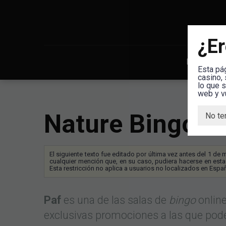
¿Er
Inicio
S
Esta pá
casino,
lo que 
web y v
Nature Bingo ll
No te
El siguiente texto fue editado por última vez antes del 1 de 
cualquier mención que, en su caso, pudiera hacerse en esta
Esta restricción no aplica a usuarios no localizados en Espa
Paf
es una de las salas de
bingo
online
exclusivas promociones a las que pode