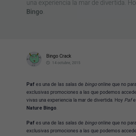
una experiencia la mar de divertida. H
Bingo
.
Bingo Crack
14 octubre, 2015
Paf
es una de las salas de
bingo
online que no par
exclusivas promociones a las que podemos acceder p
vivas una experiencia la mar de divertida. Hoy
Paf
e
Nature Bingo
.
Paf
es una de las salas de
bingo
online que no par
exclusivas promociones a las que podemos acceder p