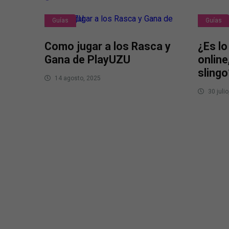
Guías
Guías
Como jugar a los Rasca y
¿Es lo
Gana de PlayUZU
online
slingo
14 agosto, 2025
30 julio