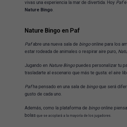
vivas una experiencia la mar de divertida. Hoy
Paf
e
Nature Bingo
.
Nature Bingo en Paf
Paf
abre una nueva sala de
bingo
online para los am
estar rodeada de animales o respirar aire puro,
Natu
Jugando en
Nature Bingo
puedes personalizar tu pan
trasladarte al escenario que más te gusta: el aire lib
Paf
ha pensado en una sala de
bingo
que será difer
gusto de cada uno.
Además, como la plataforma de
bingo
online piensa
bolas
que se acoplará a la mayoría de los jugadores.