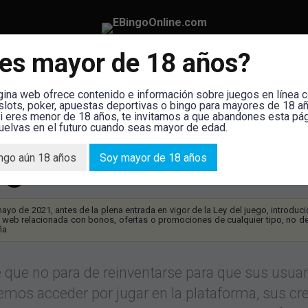
es mayor de 18 años?
alas Bingo Online
Slots Tragaperras
Guías Bingo
Not
gina web ofrece contenido e información sobre juegos en línea
 slots, poker, apuestas deportivas o bingo para mayores de 18 añ
si eres menor de 18 años, te invitamos a que abandones esta pá
uelvas en el futuro cuando seas mayor de edad.
ega a Paf
ngo aún 18 años
Soy mayor de 18 años
mayo de 2021, antes de la plena entrada en vigor de la Ley del juego, introduc
 web relacionada con bonos, ofertas o promociones de cualquier tipo, no de
ña.
 que no para de reinventarse para que sus usua
mos acceder por jugar en la plataforma, sus cre