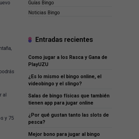
Guías Bingo
nuevo
Noticias Bingo
Entradas recientes
ntaña,
Como jugar a los Rasca y Gana de
PlayUZU
 podrás
¿Es lo mismo el bingo online, el
videobingo y el slingo?
r al
Salas de bingo físicas que también
tienen app para jugar online
¿Por qué gustan tanto las slots de
os y 75
pesca?
Mejor bono para jugar al bingo