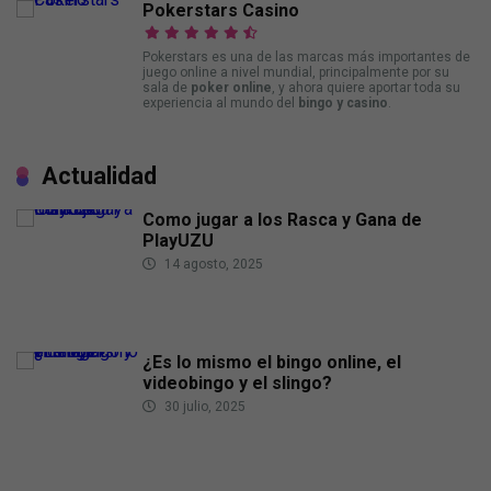
Pokerstars Casino
Pokerstars es una de las marcas más importantes de
juego online a nivel mundial, principalmente por su
sala de
poker online
, y ahora quiere aportar toda su
experiencia al mundo del
bingo y casino
.
Actualidad
Como jugar a los Rasca y Gana de
PlayUZU
14 agosto, 2025
¿Es lo mismo el bingo online, el
videobingo y el slingo?
30 julio, 2025