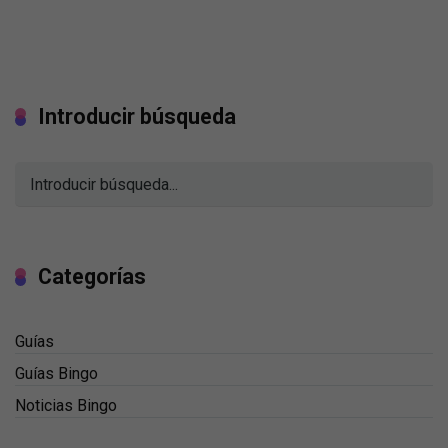
Introducir búsqueda
Categorías
Guías
Guías Bingo
Noticias Bingo