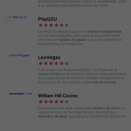
brindando entretenimiento seguro y responsable, junto
a un atractivo bono de bienvenida del 100%.
PlayUZU
De PlayUZU destaca que es el
casino transparente
,
no hay letra pequeña, todo está claro y totalmente
enfocado en
ayudar al jugador
y que su experiencia
sea sincera y sin sorpresas.
LeoVegas
+18 Juega con Responsabilidad. LeoVegas es el
casino móvil
por excelencia, tiene la mejor plataforma
para jugar desde el teléfono. También destacaríamos
que es uno de los casinos online
top en Europa
.
William Hill Casino
Destacamos de este casino sus
cientos de slots
, su
casino en vivo, su facilidad de uso, los múltiples
métodos de pago
que ofrece y su atención al cliente.