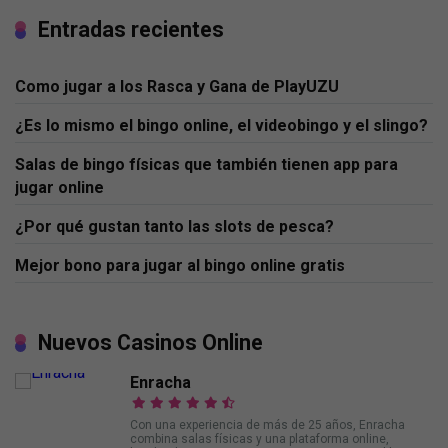
Entradas recientes
Como jugar a los Rasca y Gana de PlayUZU
¿Es lo mismo el bingo online, el videobingo y el slingo?
Salas de bingo físicas que también tienen app para
jugar online
¿Por qué gustan tanto las slots de pesca?
Mejor bono para jugar al bingo online gratis
Nuevos Casinos Online
Enracha
Con una experiencia de más de 25 años, Enracha
combina salas físicas y una plataforma online,