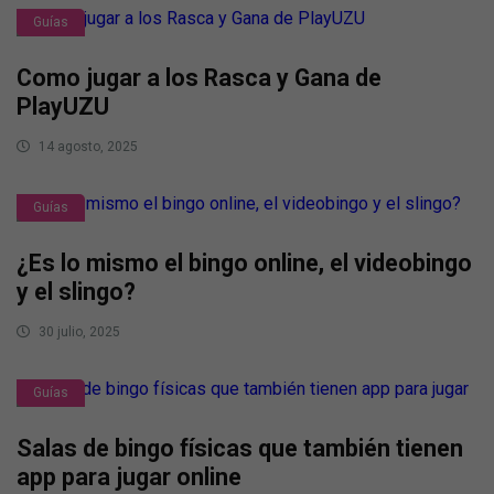
Guías
Como jugar a los Rasca y Gana de
PlayUZU
14 agosto, 2025
Guías
¿Es lo mismo el bingo online, el videobingo
y el slingo?
30 julio, 2025
Guías
Salas de bingo físicas que también tienen
app para jugar online