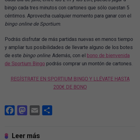
bingo cada tres minutos con cartones que sólo cuestan 5
céntimos. Aprovecha cualquier momento para ganar con el
bingo online de Sportium
.
Podrás disfrutar de más partidas nuevas en menos tiempo
y ampliar tus posibilidades de llevarte alguno de los botes
de este
bingo online
. Además, con el
bono de bienvenida
de Sportium Bingo
podrás comprar un montón de cartones.
REGÍSTRATE EN SPORTIUM BINGO Y LLÉVATE HASTA
200€ DE BONO
Facebook
Mastodon
Email
Compartir
Leer más