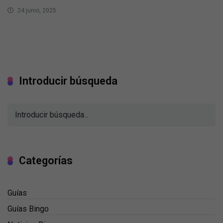
24 junio, 2025
Introducir búsqueda
Categorías
Guías
Guías Bingo