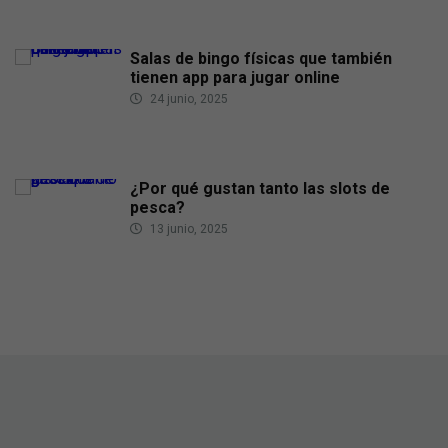
Salas de bingo físicas que también
tienen app para jugar online
24 junio, 2025
¿Por qué gustan tanto las slots de
pesca?
13 junio, 2025