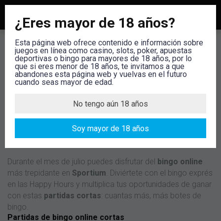
¿Eres mayor de 18 años?
Esta página web ofrece contenido e información sobre
Partidas cortas de bingo online
juegos en línea como casino, slots, poker, apuestas
deportivas o bingo para mayores de 18 años, por lo
en Sportium
que si eres menor de 18 años, te invitamos a que
abandones esta página web y vuelvas en el futuro
cuando seas mayor de edad.
El siguiente texto fue editado por última vez antes del 1 de mayo de
2021, antes de la plena entrada en vigor de la Ley del juego,
No tengo aún 18 años
introducida por el Real Decreto 958/2020, de 3 de noviembre. Por
ello, cualquier mención que, en su caso, pudiera hacerse en esta
web relacionada con bonos, ofertas o promociones de cualquier
tipo, no deberá tenerse en cuenta por el usuario localizado en
Soy mayor de 18 años
España. Esta restricción no aplica a usuarios no localizados en
España.
Durante el mes de julio puedes disfrutar del
bingo online
más trepidante en
Sportium
. Diviértete con el bingo exprés
en las Happy Hours y multiplica tus oportunidades de ganar
con estas
partidas cortas
: cuantas más, más botes de
bingo.
Partidas de bingo online cortas