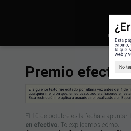
¿Er
Inicio
S
Esta pá
casino,
lo que 
web y v
Premio efectiv
No te
El siguiente texto fue editado por última vez antes del 1 de 
cualquier mención que, en su caso, pudiera hacerse en esta
Esta restricción no aplica a usuarios no localizados en Espa
El 10 de octubre es la fecha a apuntar.
en efectivo
. Te explicamos cómo.