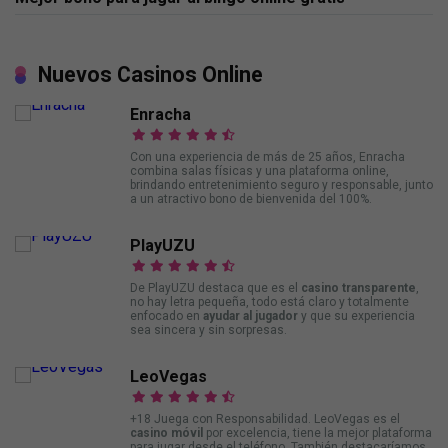
Nuevos Casinos Online
Enracha
Con una experiencia de más de 25 años, Enracha
combina salas físicas y una plataforma online,
brindando entretenimiento seguro y responsable, junto
a un atractivo bono de bienvenida del 100%.
PlayUZU
De PlayUZU destaca que es el
casino transparente
,
no hay letra pequeña, todo está claro y totalmente
enfocado en
ayudar al jugador
y que su experiencia
sea sincera y sin sorpresas.
LeoVegas
+18 Juega con Responsabilidad. LeoVegas es el
casino móvil
por excelencia, tiene la mejor plataforma
para jugar desde el teléfono. También destacaríamos