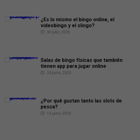
¿Es lo mismo el bingo online, el
videobingo y el slingo?
30 julio, 2025
Salas de bingo físicas que también
tienen app para jugar online
24 junio, 2025
¿Por qué gustan tanto las slots de
pesca?
13 junio, 2025