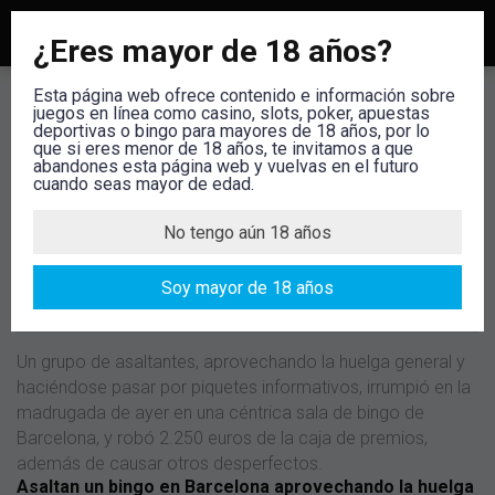
¿Eres mayor de 18 años?
Esta página web ofrece contenido e información sobre
Roban en un bingo
juegos en línea como casino, slots, poker, apuestas
deportivas o bingo para mayores de 18 años, por lo
aprovechando la huelga
que si eres menor de 18 años, te invitamos a que
abandones esta página web y vuelvas en el futuro
cuando seas mayor de edad.
El siguiente texto fue editado por última vez antes del 1 de mayo de
2021, antes de la plena entrada en vigor de la Ley del juego,
No tengo aún 18 años
introducida por el Real Decreto 958/2020, de 3 de noviembre. Por
ello, cualquier mención que, en su caso, pudiera hacerse en esta
web relacionada con bonos, ofertas o promociones de cualquier
tipo, no deberá tenerse en cuenta por el usuario localizado en
Soy mayor de 18 años
España. Esta restricción no aplica a usuarios no localizados en
España.
Un grupo de asaltantes, aprovechando la huelga general y
haciéndose pasar por piquetes informativos, irrumpió en la
madrugada de ayer en una céntrica sala de bingo de
Barcelona, y robó 2.250 euros de la caja de premios,
además de causar otros desperfectos.
Asaltan un bingo en Barcelona aprovechando la huelga