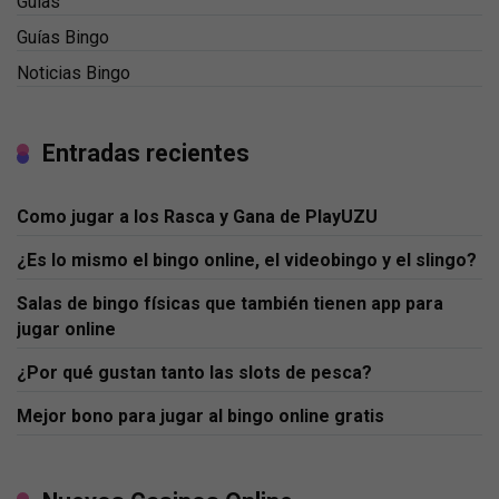
Guías
Guías Bingo
Noticias Bingo
Entradas recientes
Como jugar a los Rasca y Gana de PlayUZU
¿Es lo mismo el bingo online, el videobingo y el slingo?
Salas de bingo físicas que también tienen app para
jugar online
¿Por qué gustan tanto las slots de pesca?
Mejor bono para jugar al bingo online gratis