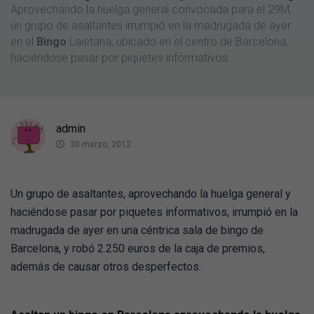
Aprovechando la huelga general convocada para el 29M,
un grupo de asaltantes irrumpió en la madrugada de ayer
en el
Bingo
Laietana, ubicado en el centro de Barcelona,
haciéndose pasar por piquetes informativos.
admin
30 marzo, 2012
Un grupo de asaltantes, aprovechando la huelga general y
haciéndose pasar por piquetes informativos, irrumpió en la
madrugada de ayer en una céntrica sala de bingo de
Barcelona, y robó 2.250 euros de la caja de premios,
además de causar otros desperfectos.