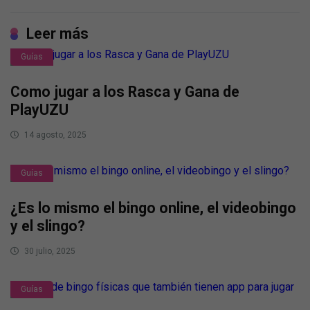
Leer más
Guías
Como jugar a los Rasca y Gana de
PlayUZU
14 agosto, 2025
Guías
¿Es lo mismo el bingo online, el videobingo
y el slingo?
30 julio, 2025
Guías