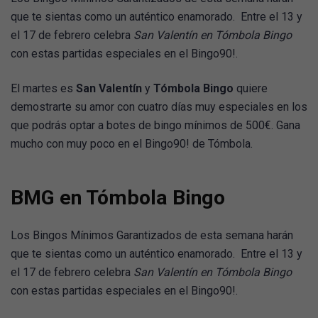
que te sientas como un auténtico enamorado. Entre el 13 y
el 17 de febrero celebra
San Valentín en Tómbola Bingo
con estas partidas especiales en el Bingo90!.
El martes es
San Valentín
y
Tómbola Bingo
quiere
demostrarte su amor con cuatro días muy especiales en los
que podrás optar a botes de bingo mínimos de 500€. Gana
mucho con muy poco en el Bingo90! de Tómbola.
BMG en Tómbola Bingo
Los Bingos Mínimos Garantizados de esta semana harán
que te sientas como un auténtico enamorado. Entre el 13 y
el 17 de febrero celebra
San Valentín en Tómbola Bingo
con estas partidas especiales en el Bingo90!.