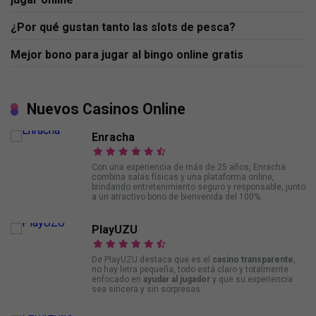
¿Por qué gustan tanto las slots de pesca?
Mejor bono para jugar al bingo online gratis
Nuevos Casinos Online
Enracha
Con una experiencia de más de 25 años, Enracha
combina salas físicas y una plataforma online,
brindando entretenimiento seguro y responsable, junto
a un atractivo bono de bienvenida del 100%.
PlayUZU
De PlayUZU destaca que es el
casino transparente
,
no hay letra pequeña, todo está claro y totalmente
enfocado en
ayudar al jugador
y que su experiencia
sea sincera y sin sorpresas.