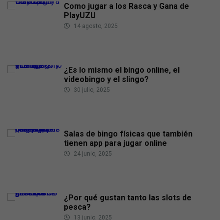
Como jugar a los Rasca y Gana de
PlayUZU
14 agosto, 2025
¿Es lo mismo el bingo online, el
videobingo y el slingo?
30 julio, 2025
Salas de bingo físicas que también
tienen app para jugar online
24 junio, 2025
¿Por qué gustan tanto las slots de
pesca?
13 junio, 2025