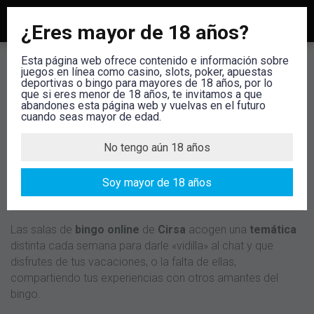
¿Eres mayor de 18 años?
Esta página web ofrece contenido e información sobre
Semanas temáticas bingo
juegos en línea como casino, slots, poker, apuestas
deportivas o bingo para mayores de 18 años, por lo
online Cirsa
que si eres menor de 18 años, te invitamos a que
abandones esta página web y vuelvas en el futuro
cuando seas mayor de edad.
El siguiente texto fue editado por última vez antes del 1 de mayo de
2021, antes de la plena entrada en vigor de la Ley del juego,
No tengo aún 18 años
introducida por el Real Decreto 958/2020, de 3 de noviembre. Por
ello, cualquier mención que, en su caso, pudiera hacerse en esta
web relacionada con bonos, ofertas o promociones de cualquier
tipo, no deberá tenerse en cuenta por el usuario localizado en
Soy mayor de 18 años
España. Esta restricción no aplica a usuarios no localizados en
España.
Las salas de
bingo online
de
Cirsa
acogen una
temática
distinta cada semana para darle «vidilla» al chat y que
disfrutes de tus vacaciones, o la falta de ellas,
compartiendo tus experiencias con otros amantes del
bingo.