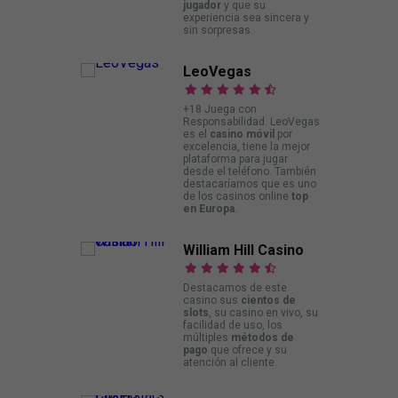
jugador
y que su
experiencia sea sincera y
sin sorpresas.
LeoVegas
+18 Juega con
Responsabilidad. LeoVegas
es el
casino móvil
por
excelencia, tiene la mejor
plataforma para jugar
desde el teléfono. También
destacaríamos que es uno
de los casinos online
top
en Europa
.
William Hill Casino
Destacamos de este
casino sus
cientos de
slots
, su casino en vivo, su
facilidad de uso, los
múltiples
métodos de
pago
que ofrece y su
atención al cliente.