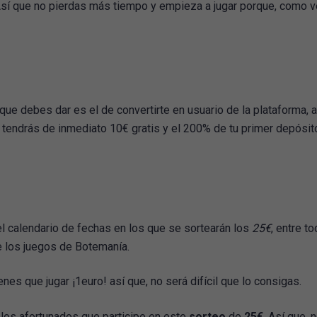
. Así que no pierdas más tiempo y empieza a jugar porque, como v
que debes dar es el de convertirte en usuario de la plataforma, a
e, tendrás de inmediato 10€ gratis y el 200% de tu primer depósit
el calendario de fechas en los que se sortearán los
25€
, entre t
e los juegos de Botemanía.
es que jugar ¡1euro! así que, no será difícil que lo consigas.
 los afortunados que participe en este
sorteo
de
25€
. Así que, n