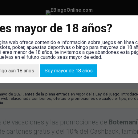
es mayor de 18 años?
alas Bingo Online
Slots Tragaperras
Guías Bingo
Not
gina web ofrece contenido e información sobre juegos en línea
 slots, poker, apuestas deportivas o bingo para mayores de 18 añ
si eres menor de 18 años, te invitamos a que abandones esta pá
uelvas en el futuro cuando seas mayor de edad.
ulio en Botemanía
ngo aún 18 años
Soy mayor de 18 años
mayo de 2021, antes de la plena entrada en vigor de la Ley del juego, introduc
 web relacionada con bonos, ofertas o promociones de cualquier tipo, no de
ña.
ías de vacaciones y las promociones de
Botemaní
 de cartones gratis y del 10% del Cashback, tam