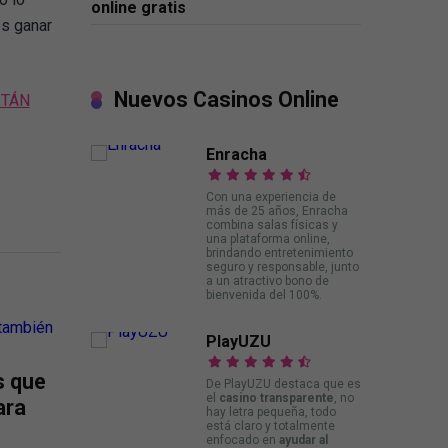
online gratis
es ganar
Nuevos Casinos Online
STÁN
Enracha
Con una experiencia de
más de 25 años, Enracha
combina salas físicas y
una plataforma online,
brindando entretenimiento
seguro y responsable, junto
a un atractivo bono de
bienvenida del 100%.
PlayUZU
s que
De PlayUZU destaca que es
el
casino transparente
, no
ara
hay letra pequeña, todo
está claro y totalmente
enfocado en
ayudar al