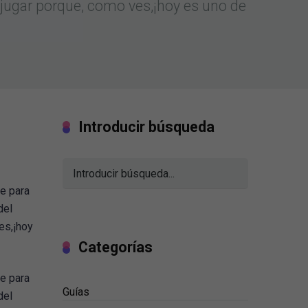
a jugar porque, como ves,¡hoy es uno de
Introducir búsqueda
ue para
del
es,¡hoy
Categorías
ue para
Guías
del