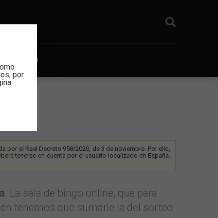
icias Bingo
 como
os, por
gina
ida por el Real Decreto 958/2020, de 3 de noviembre. Por ello,
berá tenerse en cuenta por el usuario localizado en España.
a
. La sala de bingo online, que para
bién tenemos que sumarle la del sorteo