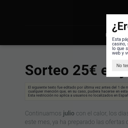
¿Er
Inicio
S
Esta pá
casino,
lo que 
web y v
Sorteo 25€ en j
No te
El siguiente texto fue editado por última vez antes del 1 de 
cualquier mención que, en su caso, pudiera hacerse en esta
Esta restricción no aplica a usuarios no localizados en Espa
Continuamos
julio
con el calor, los d
este mes, ya ha preparado las ofertas