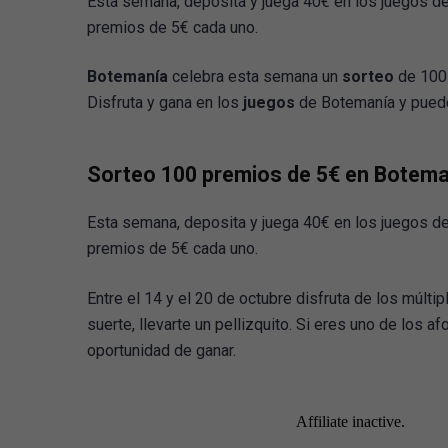
Esta semana, deposita y juega 40€ en los juegos d
premios de 5€ cada uno.
Botemanía
celebra esta semana un
sorteo
de 100 
Disfruta y gana en los
juegos
de Botemanía y puedes
Sorteo 100 premios de 5€ en Botem
Esta semana, deposita y juega 40€ en los juegos d
premios de 5€ cada uno.
Entre el 14 y el 20 de octubre disfruta de los múlti
suerte, llevarte un pellizquito. Si eres uno de los a
oportunidad de ganar.