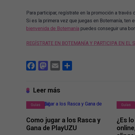
Para participar, regístrate en la promoción a través
Si es la primera vez que juegas en Botemanía, ten e
bienvenida de Botemanía
puedes conseguir una boni
REGÍSTRATE EN BOTEMANÍA Y PARTICIPA EN EL
Facebook
Mastodon
Email
Compartir
Leer más
Guías
Guías
Como jugar a los Rasca y
¿Es lo
Gana de PlayUZU
online