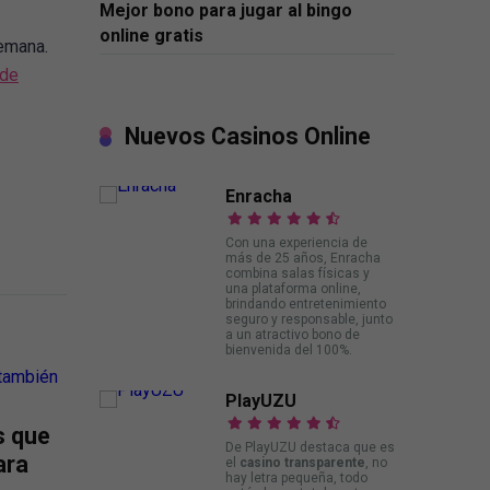
Mejor bono para jugar al bingo
online gratis
semana.
 de
Nuevos Casinos Online
Enracha
Con una experiencia de
más de 25 años, Enracha
combina salas físicas y
una plataforma online,
brindando entretenimiento
seguro y responsable, junto
a un atractivo bono de
bienvenida del 100%.
PlayUZU
s que
De PlayUZU destaca que es
ara
el
casino transparente
, no
hay letra pequeña, todo