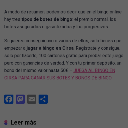
A modo de resumen, podemos decir que en el bingo online
hay tres
tipos de botes de bingo
: el premio normal, los
botes asegurados o garantizados y los progresivos.
Si quieres conseguir uno o varios de ellos, solo tienes que
empezar a
jugar a bingo en Cirsa
. Regístrate y consigue,
solo por hacerlo, 100 cartones gratis para probar este juego
pero con ganancias de verdad. Y con tu primer depósito, un
bono del mismo valor hasta 50€ –
JUEGA AL BINGO EN
CIRSA PARA GANAR SUS BOTES Y BONOS DE BINGO
Facebook
Mastodon
Email
Compartir
Leer más