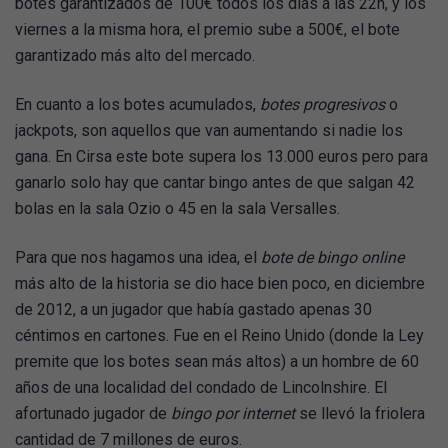
botes garantizados de 100€ todos los días a las 22h, y los
viernes a la misma hora, el premio sube a 500€, el bote
garantizado más alto del mercado.
En cuanto a los botes acumulados,
botes progresivos
o
jackpots, son aquellos que van aumentando si nadie los
gana. En Cirsa este bote supera los 13.000 euros pero para
ganarlo solo hay que cantar bingo antes de que salgan 42
bolas en la sala Ozio o 45 en la sala Versalles.
Para que nos hagamos una idea, el
bote de bingo online
más alto de la historia se dio hace bien poco, en diciembre
de 2012, a un jugador que había gastado apenas 30
céntimos en cartones. Fue en el Reino Unido (donde la Ley
premite que los botes sean más altos) a un hombre de 60
años de una localidad del condado de Lincolnshire. El
afortunado jugador de
bingo por internet
se llevó la friolera
cantidad de 7 millones de euros.