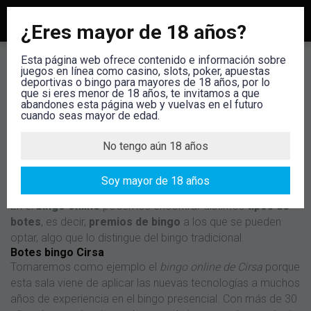
¿Eres mayor de 18 años?
Esta página web ofrece contenido e información sobre
Tipos de botes de bingo online
juegos en línea como casino, slots, poker, apuestas
deportivas o bingo para mayores de 18 años, por lo
que si eres menor de 18 años, te invitamos a que
abandones esta página web y vuelvas en el futuro
El siguiente texto fue editado por última vez antes del 1 de mayo de
cuando seas mayor de edad.
2021, antes de la plena entrada en vigor de la Ley del juego,
introducida por el Real Decreto 958/2020, de 3 de noviembre. Por
ello, cualquier mención que, en su caso, pudiera hacerse en esta
No tengo aún 18 años
web relacionada con bonos, ofertas o promociones de cualquier
tipo, no deberá tenerse en cuenta por el usuario localizado en
España. Esta restricción no aplica a usuarios no localizados en
España.
Soy mayor de 18 años
En el
bingo online
podemos encontrar distintos
tipos de
botes
, es decir,
premios de bingo
a los que se pueden
optar, algo que lo distingue del bingo tradicional.
Botes bingo Cirsa
Tomaremos como ejemplo el
bingo online de Cirsa
porque
esta sala viene de aplicar las nuevas tecnologías a muchos
años de experiencia en el bingo presencial. Con más de 30