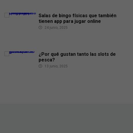
Salas de bingo físicas que también
tienen app para jugar online
24 junio, 2025
¿Por qué gustan tanto las slots de
pesca?
13 junio, 2025