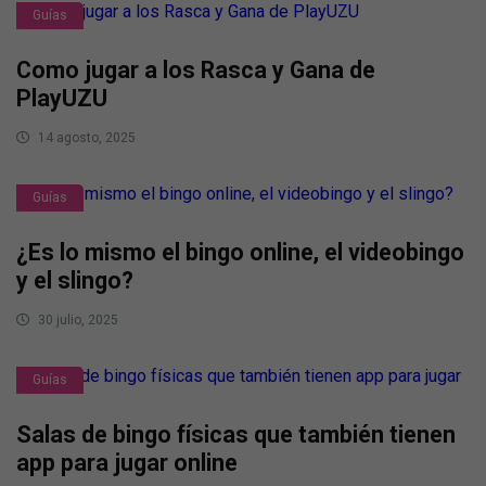
Guías
Como jugar a los Rasca y Gana de
PlayUZU
14 agosto, 2025
Guías
¿Es lo mismo el bingo online, el videobingo
y el slingo?
30 julio, 2025
Guías
Salas de bingo físicas que también tienen
app para jugar online