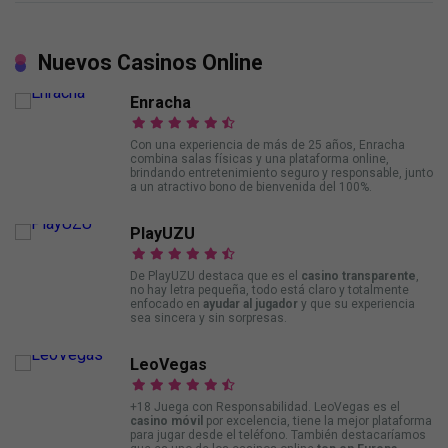
Nuevos Casinos Online
Enracha
Con una experiencia de más de 25 años, Enracha
combina salas físicas y una plataforma online,
brindando entretenimiento seguro y responsable, junto
a un atractivo bono de bienvenida del 100%.
PlayUZU
De PlayUZU destaca que es el
casino transparente
,
no hay letra pequeña, todo está claro y totalmente
enfocado en
ayudar al jugador
y que su experiencia
sea sincera y sin sorpresas.
LeoVegas
+18 Juega con Responsabilidad. LeoVegas es el
casino móvil
por excelencia, tiene la mejor plataforma
para jugar desde el teléfono. También destacaríamos