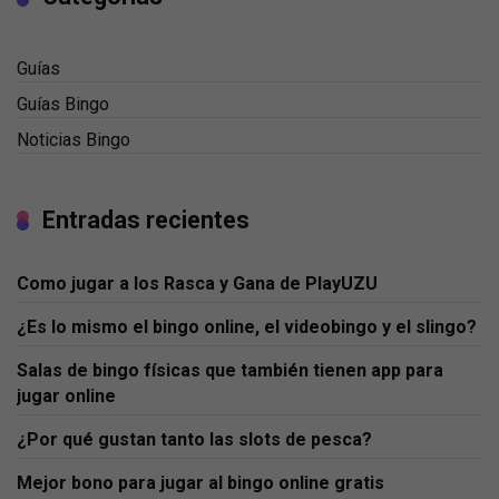
Guías
Guías Bingo
Noticias Bingo
Entradas recientes
Como jugar a los Rasca y Gana de PlayUZU
¿Es lo mismo el bingo online, el videobingo y el slingo?
Salas de bingo físicas que también tienen app para
jugar online
¿Por qué gustan tanto las slots de pesca?
Mejor bono para jugar al bingo online gratis