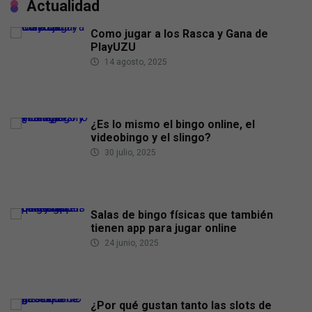
Actualidad
Como jugar a los Rasca y Gana de
PlayUZU
14 agosto, 2025
¿Es lo mismo el bingo online, el
videobingo y el slingo?
30 julio, 2025
Salas de bingo físicas que también
tienen app para jugar online
24 junio, 2025
¿Por qué gustan tanto las slots de