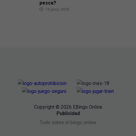
pesca?
13 junio, 2025
Copyright © 2026 EBingo Online
Publicidad
Todo sobre el bingo online