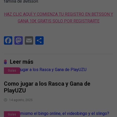
familia de
Betsson
.
HAZ CLIC AQUÍ Y COMIENZA TU REGISTRO EN BETSSON Y
GANA 10€ GRATIS SOLO POR REGISTRARTE
Facebook
Mastodon
Email
Compartir
Leer más
Guías
Como jugar a los Rasca y Gana de
PlayUZU
14 agosto, 2025
Guías