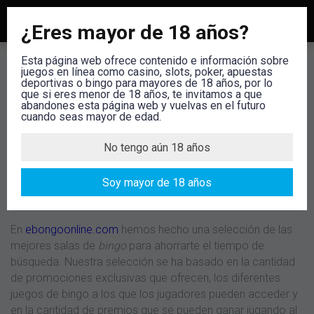
¿Eres mayor de 18 años?
Esta página web ofrece contenido e información sobre
Ventajas de jugar al bingo en
juegos en línea como casino, slots, poker, apuestas
deportivas o bingo para mayores de 18 años, por lo
Betsson
que si eres menor de 18 años, te invitamos a que
abandones esta página web y vuelvas en el futuro
cuando seas mayor de edad.
El siguiente texto fue editado por última vez antes del 1 de mayo de
2021, antes de la plena entrada en vigor de la Ley del juego,
No tengo aún 18 años
introducida por el Real Decreto 958/2020, de 3 de noviembre. Por
ello, cualquier mención que, en su caso, pudiera hacerse en esta
web relacionada con bonos, ofertas o promociones de cualquier
tipo, no deberá tenerse en cuenta por el usuario localizado en
Soy mayor de 18 años
España. Esta restricción no aplica a usuarios no localizados en
España.
En
ebongoonline.com
hemos hecho una selección de las
mejores salas de
bingo
para ahorrarte el tiempo de
búsqueda. Nuestra selección se ha basado en la cantidad
de promociones exclusivas que ofrecen, los diferentes
juegos de bingo a los que los jugadores pueden acceder y
en la cantidad de premios que se pueden ganar jugando al