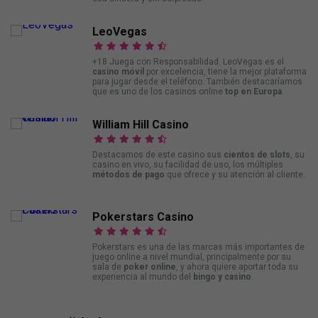
LeoVegas
+18 Juega con Responsabilidad. LeoVegas es el
casino móvil
por excelencia, tiene la mejor plataforma
para jugar desde el teléfono. También destacaríamos
que es uno de los casinos online
top en Europa
.
William Hill Casino
Destacamos de este casino sus
cientos de slots
, su
casino en vivo, su facilidad de uso, los múltiples
métodos de pago
que ofrece y su atención al cliente.
Pokerstars Casino
Pokerstars es una de las marcas más importantes de
juego online a nivel mundial, principalmente por su
sala de
poker online
, y ahora quiere aportar toda su
experiencia al mundo del
bingo y casino
.