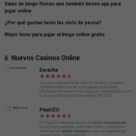
Salas de bingo físicas que también tienen app para
jugar online
¿Por qué gustan tanto las slots de pesca?
Mejor bono para jugar al bingo online gratis
Nuevos Casinos Online
Enracha
Con una experiencia de más de 25 años, Enracha
combina salas físicas y una plataforma online,
brindando entretenimiento seguro y responsable, junto
a un atractivo bono de bienvenida del 100%.
PlayUZU
De PlayUZU destaca que es el
casino transparente
,
no hay letra pequeña, todo está claro y totalmente
enfocado en
ayudar al jugador
y que su experiencia
sea sincera y sin sorpresas.