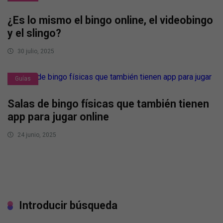
¿Es lo mismo el bingo online, el videobingo
y el slingo?
30 julio, 2025
Guías
Salas de bingo físicas que también tienen
app para jugar online
24 junio, 2025
Introducir búsqueda