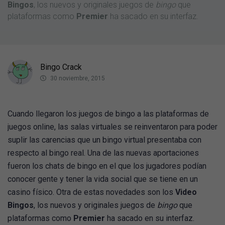
Bingos
, los nuevos y originales juegos de
bingo
que
plataformas como
Premier
ha sacado en su interfaz.
Bingo Crack
30 noviembre, 2015
Cuando llegaron los juegos de bingo a las plataformas de
juegos online, las salas virtuales se reinventaron para poder
suplir las carencias que un bingo virtual presentaba con
respecto al bingo real. Una de las nuevas aportaciones
fueron los chats de bingo en el que los jugadores podían
conocer gente y tener la vida social que se tiene en un
casino físico. Otra de estas novedades son los
Video
Bingos
, los nuevos y originales juegos de
bingo
que
plataformas como
Premier
ha sacado en su interfaz.