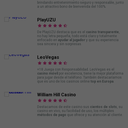
brindando entretenimiento seguro y responsable, junto
a un atractivo bono de bienvenida del 100%.
PlayUZU
De PlayUZU destaca que es el
casino transparente
,
no hay letra pequeña, todo está claro y totalmente
enfocado en
ayudar al jugador
y que su experiencia
sea sincera y sin sorpresas.
LeoVegas
+18 Juega con Responsabilidad. LeoVegas es el
casino móvil
por excelencia, tiene la mejor plataforma
para jugar desde el teléfono. También destacaríamos
que es uno de los casinos online
top en Europa
.
William Hill Casino
Destacamos de este casino sus
cientos de slots
, su
casino en vivo, su facilidad de uso, los múltiples
métodos de pago
que ofrece y su atención al cliente.