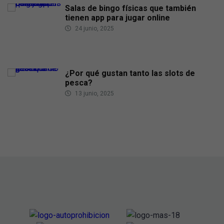
Salas de bingo físicas que también
tienen app para jugar online
24 junio, 2025
¿Por qué gustan tanto las slots de
pesca?
13 junio, 2025