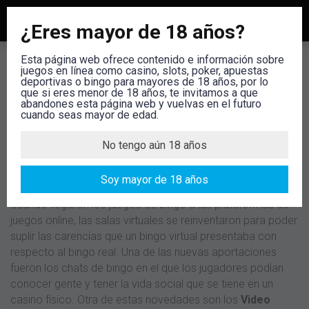
¿Eres mayor de 18 años?
Esta página web ofrece contenido e información sobre
Video Bingos en Premier
juegos en línea como casino, slots, poker, apuestas
deportivas o bingo para mayores de 18 años, por lo
que si eres menor de 18 años, te invitamos a que
abandones esta página web y vuelvas en el futuro
El siguiente texto fue editado por última vez antes del 1 de mayo de
cuando seas mayor de edad.
2021, antes de la plena entrada en vigor de la Ley del juego,
introducida por el Real Decreto 958/2020, de 3 de noviembre. Por
ello, cualquier mención que, en su caso, pudiera hacerse en esta
No tengo aún 18 años
web relacionada con bonos, ofertas o promociones de cualquier
tipo, no deberá tenerse en cuenta por el usuario localizado en
España. Esta restricción no aplica a usuarios no localizados en
España.
Soy mayor de 18 años
Cuando llegaron los juegos de bingo a las plataformas de
juegos online, las salas virtuales se reinventaron para poder
suplir las carencias que un bingo virtual presentaba con
respecto al bingo real. Una de las nuevas aportaciones
fueron los chats de bingo en el que los jugadores podían
conocer gente y tener la vida social que se tiene en un
casino físico. Otra de estas novedades son los
Video