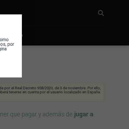
icias Bingo
 como
os, por
gina
ida por el Real Decreto 958/2020, de 3 de noviembre. Por ello,
berá tenerse en cuenta por el usuario localizado en España.
 tener que pagar y además de
jugar a