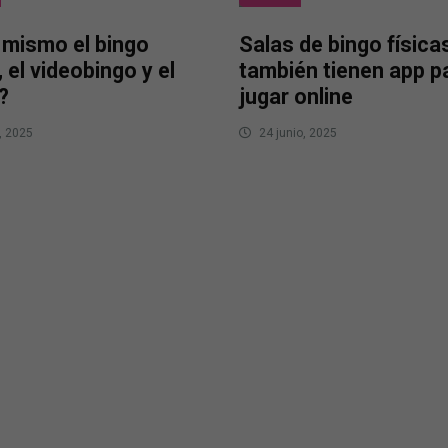
 mismo el bingo
Salas de bingo física
, el videobingo y el
también tienen app p
?
jugar online
, 2025
24 junio, 2025