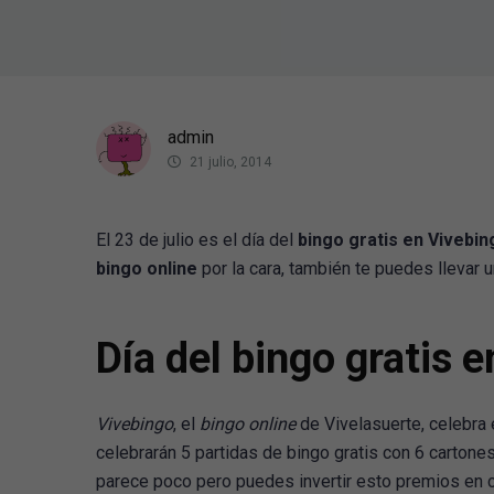
admin
21 julio, 2014
El 23 de julio es el día del
bingo gratis en Vivebin
bingo online
por la cara, también te puedes llevar 
Día del bingo gratis 
Vivebingo
, el
bingo online
de Vivelasuerte, celebra e
celebrarán 5 partidas de bingo gratis con 6 cartones
parece poco pero puedes invertir esto premios en 