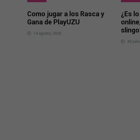
Como jugar a los Rasca y
¿Es lo
Gana de PlayUZU
online
slingo
14 agosto, 2025
30 julio