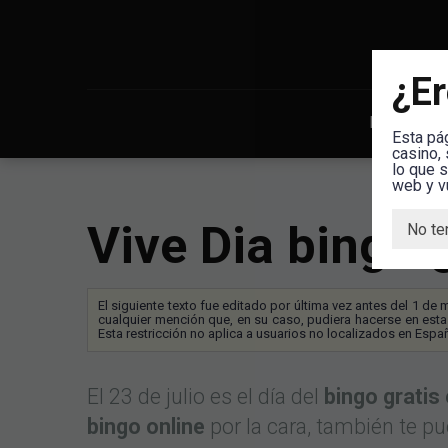
¿Er
Inicio
S
Esta pá
casino,
lo que 
web y v
Vive Dia bingo 
No te
El siguiente texto fue editado por última vez antes del 1 de 
cualquier mención que, en su caso, pudiera hacerse en esta
Esta restricción no aplica a usuarios no localizados en Espa
El 23 de julio es el día del
bingo gratis
bingo online
por la cara, también te p