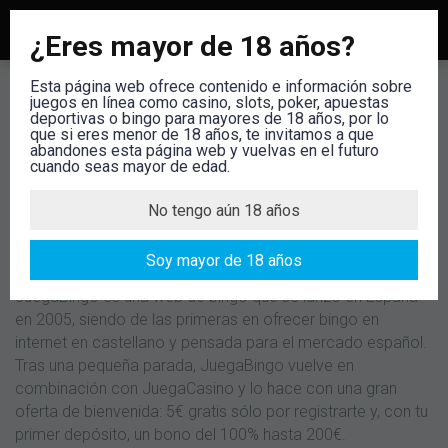
¿Eres mayor de 18 años?
Esta página web ofrece contenido e información sobre
JuegaBingo Online
juegos en línea como casino, slots, poker, apuestas
deportivas o bingo para mayores de 18 años, por lo
que si eres menor de 18 años, te invitamos a que
abandones esta página web y vuelvas en el futuro
El siguiente texto fue editado por última vez antes del 1 de mayo de
cuando seas mayor de edad.
2021, antes de la plena entrada en vigor de la Ley del juego,
introducida por el Real Decreto 958/2020, de 3 de noviembre. Por
ello, cualquier mención que, en su caso, pudiera hacerse en esta
No tengo aún 18 años
web relacionada con bonos, ofertas o promociones de cualquier
tipo, no deberá tenerse en cuenta por el usuario localizado en
España. Esta restricción no aplica a usuarios no localizados en
España.
Soy mayor de 18 años
JuegaBingo es una web de bingo que se lanzó en España
en 2005, siendo de las primeras en ofrecer bingo en
internet en castellano y pensada para el mercado español.
Tras una pequeña parada, JuegaBingo vuelve en
combinación con JuegaCasino y lo hace con una gran
oferta de bienvenida: 5€ gratis sólo por registrarte y, con tu
primer depósito, un bono del 100% hasta 200€.