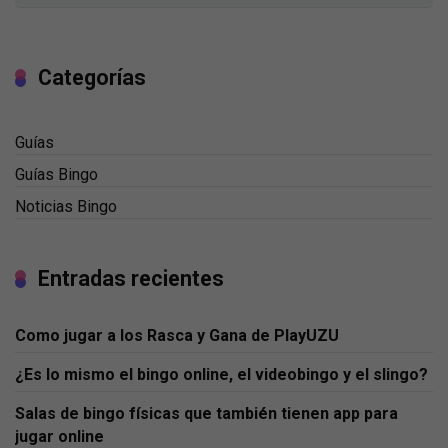
Categorías
Guías
Guías Bingo
Noticias Bingo
Entradas recientes
Como jugar a los Rasca y Gana de PlayUZU
¿Es lo mismo el bingo online, el videobingo y el slingo?
Salas de bingo físicas que también tienen app para
jugar online