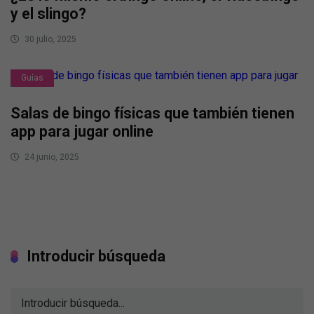
y el slingo?
30 julio, 2025
Guías
Salas de bingo físicas que también tienen
app para jugar online
24 junio, 2025
Introducir búsqueda