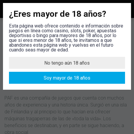
¿Eres mayor de 18 años?
Esta página web ofrece contenido e información sobre
PAF: Sala de Bingo y Casino
juegos en línea como casino, slots, poker, apuestas
deportivas o bingo para mayores de 18 años, por lo
Online
que si eres menor de 18 años, te invitamos a que
abandones esta página web y vuelvas en el futuro
cuando seas mayor de edad.
El siguiente texto fue editado por última vez antes del 1 de mayo de
2021, antes de la plena entrada en vigor de la Ley del juego,
No tengo aún 18 años
introducida por el Real Decreto 958/2020, de 3 de noviembre. Por
ello, cualquier mención que, en su caso, pudiera hacerse en esta
web relacionada con bonos, ofertas o promociones de cualquier
tipo, no deberá tenerse en cuenta por el usuario localizado en
Soy mayor de 18 años
España. Esta restricción no aplica a usuarios no localizados en
España.
PAF es una compañía de juegos que cuenta con muchos
años de experiencia y una historia única. Surgió en una isla
de Finlandia y al principio lo que hacían era ofrecer
máquinas tragaperras de las de «toda la vida». Los
beneficios se destinaban, y en parte se sigue haciendo, a
obra social.