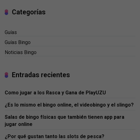
Categorías
Guías
Guías Bingo
Noticias Bingo
Entradas recientes
Como jugar a los Rasca y Gana de PlayUZU
¿Es lo mismo el bingo online, el videobingo y el slingo?
Salas de bingo físicas que también tienen app para
jugar online
¿Por qué gustan tanto las slots de pesca?