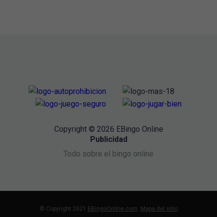
Copyright © 2026 EBingo Online
Publicidad
Todo sobre el bingo online
© Copyright 2021
EBingoOnline.com
.
Mapa del sitio