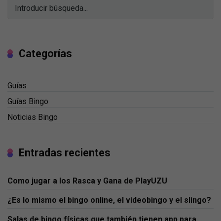
Categorías
Guías
Guías Bingo
Noticias Bingo
Entradas recientes
Como jugar a los Rasca y Gana de PlayUZU
¿Es lo mismo el bingo online, el videobingo y el slingo?
Salas de bingo físicas que también tienen app para