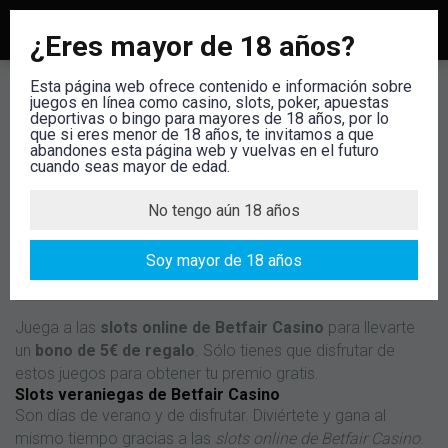
¿Eres mayor de 18 años?
Esta página web ofrece contenido e información sobre
5 euros de regalo con las slots
juegos en línea como casino, slots, poker, apuestas
deportivas o bingo para mayores de 18 años, por lo
de Betfair Casino
que si eres menor de 18 años, te invitamos a que
abandones esta página web y vuelvas en el futuro
cuando seas mayor de edad.
El siguiente texto fue editado por última vez antes del 1 de mayo de
2021, antes de la plena entrada en vigor de la Ley del juego,
No tengo aún 18 años
introducida por el Real Decreto 958/2020, de 3 de noviembre. Por
ello, cualquier mención que, en su caso, pudiera hacerse en esta
web relacionada con bonos, ofertas o promociones de cualquier
tipo, no deberá tenerse en cuenta por el usuario localizado en
Soy mayor de 18 años
España. Esta restricción no aplica a usuarios no localizados en
España.
Juega a las
slots online de Betfair Casino
para llevarte
un
bono de 5€ de regalo
. Sólo tienes que disfrutar de
estos juegos para obtener tu premio gratis.
Slots veraniegas de Betfair Casino
Son días de verano y de disfrutar. Diviértete y gana al
mismo tiempo gracias a las
slots online de Betfair Casino
.