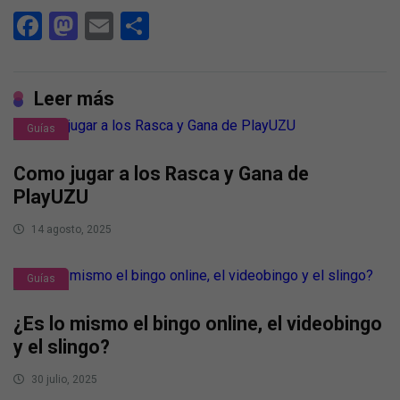
Facebook
Mastodon
Email
Compartir
Leer más
Guías
Como jugar a los Rasca y Gana de
PlayUZU
14 agosto, 2025
Guías
¿Es lo mismo el bingo online, el videobingo
y el slingo?
30 julio, 2025