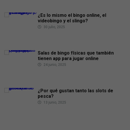
¿Es lo mismo el bingo online, el
videobingo y el slingo?
30 julio, 2025
Salas de bingo físicas que también
tienen app para jugar online
24 junio, 2025
¿Por qué gustan tanto las slots de
pesca?
13 junio, 2025