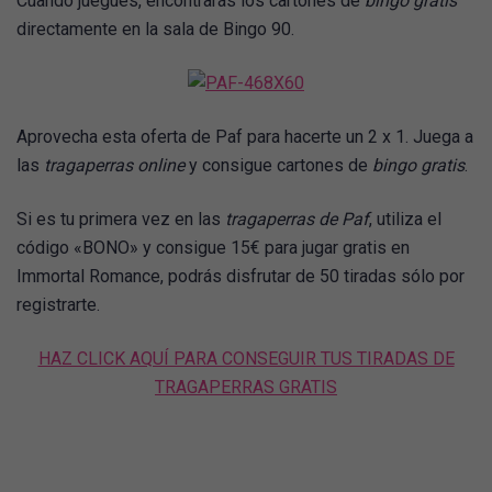
Cuando juegues, encontrarás los cartones de
bingo gratis
directamente en la sala de Bingo 90.
Aprovecha esta oferta de Paf para hacerte un 2 x 1. Juega a
las
tragaperras online
y consigue cartones de
bingo gratis
.
Si es tu primera vez en las
tragaperras de Paf
, utiliza el
código «BONO» y consigue 15€ para jugar gratis en
Immortal Romance, podrás disfrutar de 50 tiradas sólo por
registrarte.
HAZ CLICK AQUÍ PARA CONSEGUIR TUS TIRADAS DE
TRAGAPERRAS GRATIS