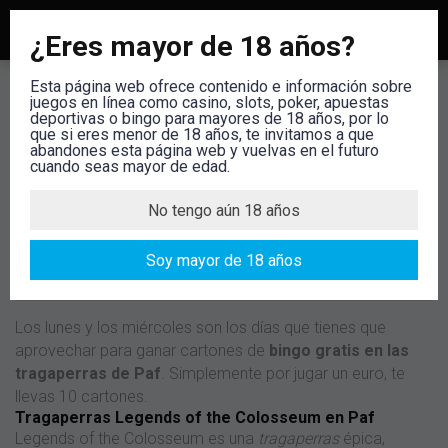
¿Eres mayor de 18 años?
Esta página web ofrece contenido e información sobre
Bingo gratis al jugar a las slots
juegos en línea como casino, slots, poker, apuestas
deportivas o bingo para mayores de 18 años, por lo
de Paf
que si eres menor de 18 años, te invitamos a que
abandones esta página web y vuelvas en el futuro
cuando seas mayor de edad.
El siguiente texto fue editado por última vez antes del 1 de mayo de
2021, antes de la plena entrada en vigor de la Ley del juego,
No tengo aún 18 años
introducida por el Real Decreto 958/2020, de 3 de noviembre. Por
ello, cualquier mención que, en su caso, pudiera hacerse en esta
web relacionada con bonos, ofertas o promociones de cualquier
tipo, no deberá tenerse en cuenta por el usuario localizado en
Soy mayor de 18 años
España. Esta restricción no aplica a usuarios no localizados en
España.
Los lunes y los miércoles son los días que tienes que
aprovechar para ganar cartones de
bingo gratis en las
tragaperras de Paf
. Simplemente por jugar un euro, te
llevas 10 cartones.
Tragaperras Legends of the Colosseum en Paf
Legends of the Colosseum es una
tragaperras
épica,