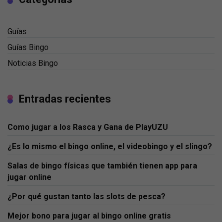
Guías
Guías Bingo
Noticias Bingo
Entradas recientes
Como jugar a los Rasca y Gana de PlayUZU
¿Es lo mismo el bingo online, el videobingo y el slingo?
Salas de bingo físicas que también tienen app para
jugar online
¿Por qué gustan tanto las slots de pesca?
Mejor bono para jugar al bingo online gratis