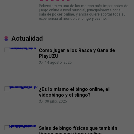
Pokerstars es una de las marcas más importantes de
juego online a nivel mundial, principalmente por su
sala de
poker online
, y ahora quiere aportar toda su
experiencia al mundo del
bingo y casino
.
Actualidad
Como jugar a los Rasca y Gana de
PlayUZU
14 agosto, 2025
¿Es lo mismo el bingo online, el
videobingo y el slingo?
30 julio, 2025
Salas de bingo físicas que también
tienen app para jugar online