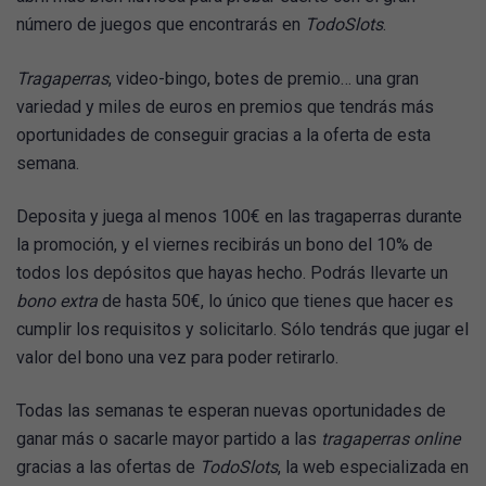
número de juegos que encontrarás en
TodoSlots
.
Tragaperras
, video-bingo, botes de premio… una gran
variedad y miles de euros en premios que tendrás más
oportunidades de conseguir gracias a la oferta de esta
semana.
Deposita y juega al menos 100€ en las tragaperras durante
la promoción, y el viernes recibirás un bono del 10% de
todos los depósitos que hayas hecho. Podrás llevarte un
bono extra
de hasta 50€, lo único que tienes que hacer es
cumplir los requisitos y solicitarlo. Sólo tendrás que jugar el
valor del bono una vez para poder retirarlo.
Todas las semanas te esperan nuevas oportunidades de
ganar más o sacarle mayor partido a las
tragaperras online
gracias a las ofertas de
TodoSlots
, la web especializada en