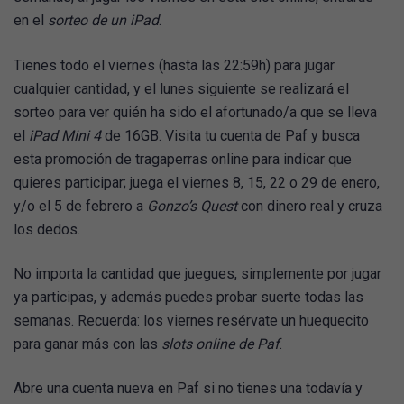
en el
sorteo de un iPad
.
Tienes todo el viernes (hasta las 22:59h) para jugar
cualquier cantidad, y el lunes siguiente se realizará el
sorteo para ver quién ha sido el afortunado/a que se lleva
el
iPad Mini 4
de 16GB. Visita tu cuenta de Paf y busca
esta promoción de tragaperras online para indicar que
quieres participar; juega el viernes 8, 15, 22 o 29 de enero,
y/o el 5 de febrero a
Gonzo’s Quest
con dinero real y cruza
los dedos.
No importa la cantidad que juegues, simplemente por jugar
ya participas, y además puedes probar suerte todas las
semanas. Recuerda: los viernes resérvate un huequecito
para ganar más con las
slots online de Paf
.
Abre una cuenta nueva en Paf si no tienes una todavía y