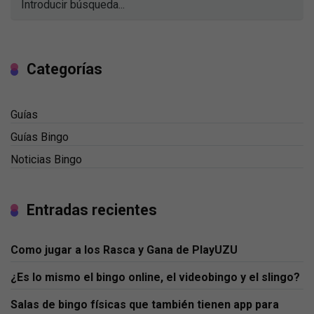
Categorías
Guías
Guías Bingo
Noticias Bingo
Entradas recientes
Como jugar a los Rasca y Gana de PlayUZU
¿Es lo mismo el bingo online, el videobingo y el slingo?
Salas de bingo físicas que también tienen app para