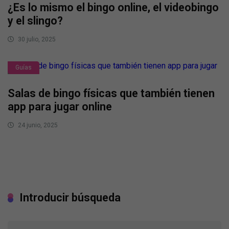
¿Es lo mismo el bingo online, el videobingo
y el slingo?
30 julio, 2025
Guías
Salas de bingo físicas que también tienen
app para jugar online
24 junio, 2025
Introducir búsqueda