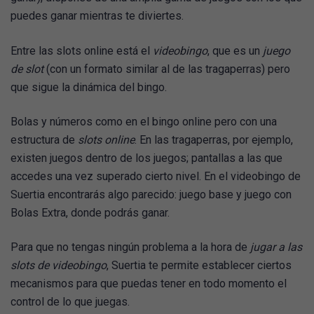
puedes ganar mientras te diviertes.
Entre las slots online está el
videobingo
, que es un
juego
de slot
(con un formato similar al de las tragaperras) pero
que sigue la dinámica del bingo.
Bolas y números como en el bingo online pero con una
estructura de
slots online
. En las tragaperras, por ejemplo,
existen juegos dentro de los juegos; pantallas a las que
accedes una vez superado cierto nivel. En el videobingo de
Suertia encontrarás algo parecido: juego base y juego con
Bolas Extra, donde podrás ganar.
Para que no tengas ningún problema a la hora de
jugar a las
slots de videobingo
, Suertia te permite establecer ciertos
mecanismos para que puedas tener en todo momento el
control de lo que juegas.