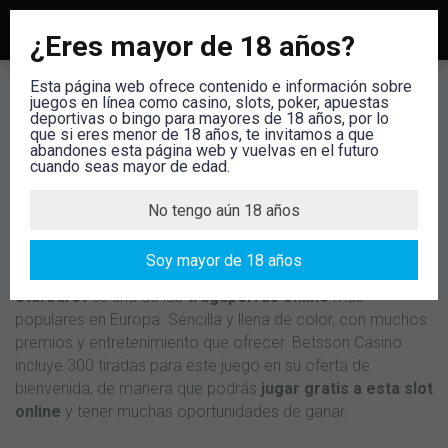
¿Eres mayor de 18 años?
Esta página web ofrece contenido e información sobre
Juega gratis slot Starburst
juegos en línea como casino, slots, poker, apuestas
deportivas o bingo para mayores de 18 años, por lo
que si eres menor de 18 años, te invitamos a que
abandones esta página web y vuelvas en el futuro
El siguiente texto fue editado por última vez antes del 1 de mayo de
cuando seas mayor de edad.
2021, antes de la plena entrada en vigor de la Ley del juego,
introducida por el Real Decreto 958/2020, de 3 de noviembre. Por
ello, cualquier mención que, en su caso, pudiera hacerse en esta
No tengo aún 18 años
web relacionada con bonos, ofertas o promociones de cualquier
tipo, no deberá tenerse en cuenta por el usuario localizado en
España. Esta restricción no aplica a usuarios no localizados en
España.
Soy mayor de 18 años
Starburst
es una de las
tragaperras online
más
populares en Europa. Sencilla y llena de color, con muchos
premios y entretenimiento que ofrecer. Betsson Casino
incluye 300 tiradas para este juego en su oferta de
bienvenida, de manera que podrás
jugar gratis a esta slot
online
y tener muchas oportunidades de ganar.