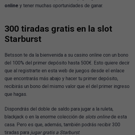
online
y tener muchas oportunidades de ganar.
300 tiradas gratis en la slot
Starburst
Betsson te da la bienvenida a su casino online con un bono
del 100% del primer depósito hasta 500€. Esto quiere decir
que al registrarte en esta web de juegos desde el enlace
que encontrarás más abajo y hacer tu primer depósito,
recibirás un bono del mismo valor que el del primer ingreso
que hagas.
Dispondrás del doble de saldo para jugar a la ruleta,
blackjack o en la enorme colección de
slots online
de esta
casa. Pero es que, además, también podrás recibir 300
tiradas para
jugar gratis a Starburst
.