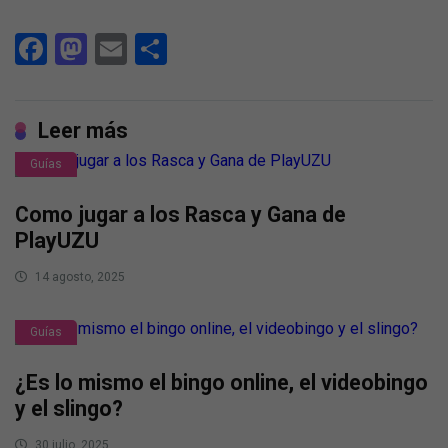
Facebook
Mastodon
Email
Compartir
Leer más
Guías
Como jugar a los Rasca y Gana de
PlayUZU
14 agosto, 2025
Guías
¿Es lo mismo el bingo online, el videobingo
y el slingo?
30 julio, 2025