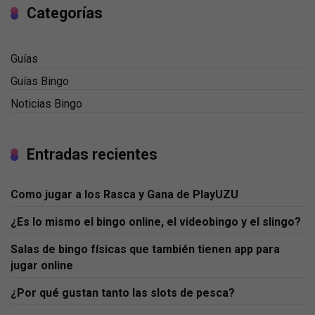
Categorías
Guías
Guías Bingo
Noticias Bingo
Entradas recientes
Como jugar a los Rasca y Gana de PlayUZU
¿Es lo mismo el bingo online, el videobingo y el slingo?
Salas de bingo físicas que también tienen app para
jugar online
¿Por qué gustan tanto las slots de pesca?