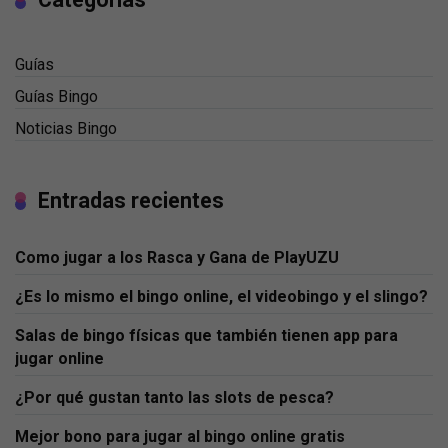
Guías
Guías Bingo
Noticias Bingo
Entradas recientes
Como jugar a los Rasca y Gana de PlayUZU
¿Es lo mismo el bingo online, el videobingo y el slingo?
Salas de bingo físicas que también tienen app para
jugar online
¿Por qué gustan tanto las slots de pesca?
Mejor bono para jugar al bingo online gratis