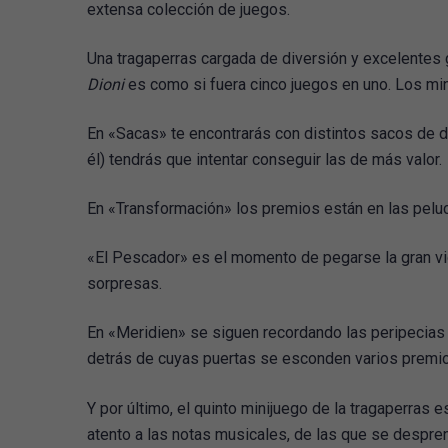
extensa colección de juegos.
Una tragaperras cargada de diversión y excelentes
Dioni
es como si fuera cinco juegos en uno. Los min
En «Sacas» te encontrarás con distintos sacos de din
él) tendrás que intentar conseguir las de más valor.
En «Transformación» los premios están en las peluca
«El Pescador» es el momento de pegarse la gran vid
sorpresas.
En «Meridien» se siguen recordando las peripecia
detrás de cuyas puertas se esconden varios premi
Y por último, el quinto minijuego de la tragaperras e
atento a las notas musicales, de las que se despr