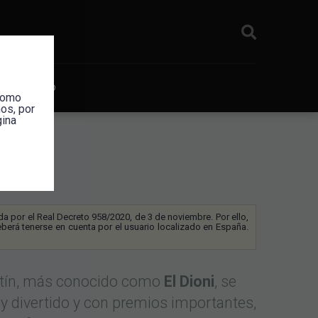
icias Bingo
 como
os, por
gina
ida por el Real Decreto 958/2020, de 3 de noviembre. Por ello,
berá tenerse en cuenta por el usuario localizado en España.
rtín, más conocido como
El Dioni
, se
uy divertido y con premios importantes,