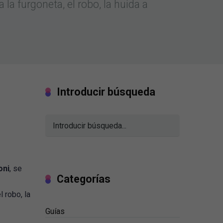
a la furgoneta, el robo, la huida a
Introducir búsqueda
oni
, se
Categorías
l robo, la
Guías