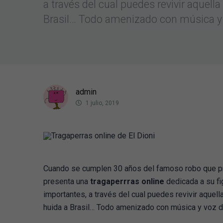
a través del cual puedes revivir aquella 
Brasil… Todo amenizado con música y v
admin
1 julio, 2019
Cuando se cumplen 30 años del famoso robo que p
presenta una
tragaperrras online
dedicada a su fi
importantes, a través del cual puedes revivir aquella 
huida a Brasil… Todo amenizado con música y voz de