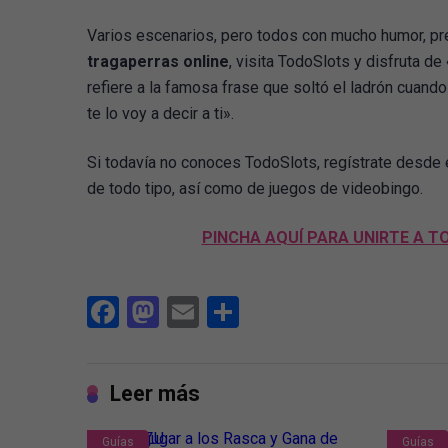
Varios escenarios, pero todos con mucho humor, pre
tragaperras online
, visita TodoSlots y disfruta de
refiere a la famosa frase que soltó el ladrón cuando
te lo voy a decir a ti».
Si todavía no conoces TodoSlots, regístrate desde e
de todo tipo, así como de juegos de videobingo.
PINCHA AQUÍ PARA UNIRTE A T
Facebook
Mastodon
Email
Compartir
Leer más
Guías
Guías