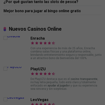
¿Por qué gustan tanto las slots de pesca?
Mejor bono para jugar al bingo online gratis
Nuevos Casinos Online
Enracha
Con una experiencia de más de 25 años, Enracha
combina salas físicas y una plataforma online,
brindando entretenimiento seguro y responsable, junto
a un atractivo bono de bienvenida del 100%.
PlayUZU
De PlayUZU destaca que es el
casino transparente
,
no hay letra pequeña, todo está claro y totalmente
enfocado en
ayudar al jugador
y que su experiencia
sea sincera y sin sorpresas.
LeoVegas