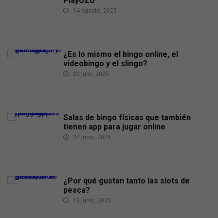
PlayUZU
14 agosto, 2025
¿Es lo mismo el bingo online, el
videobingo y el slingo?
30 julio, 2025
Salas de bingo físicas que también
tienen app para jugar online
24 junio, 2025
¿Por qué gustan tanto las slots de
pesca?
13 junio, 2025