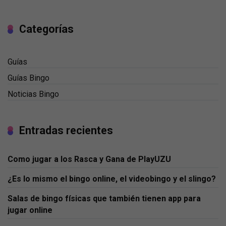
Categorías
Guías
Guías Bingo
Noticias Bingo
Entradas recientes
Como jugar a los Rasca y Gana de PlayUZU
¿Es lo mismo el bingo online, el videobingo y el slingo?
Salas de bingo físicas que también tienen app para
jugar online