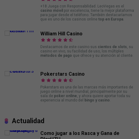
+18 Juega con Responsabilidad. LeoVegas es el
casino móvil
por excelencia, tiene la mejor plataforma
para jugar desde el teléfono. También destacaríamos
que es uno de los casinos online
top en Europa
.
William Hill Casino
Destacamos de este casino sus
cientos de slots
, su
casino en vivo, su facilidad de uso, los múltiples
métodos de pago
que ofrece y su atención al cliente.
Pokerstars Casino
Pokerstars es una de las marcas más importantes de
juego online a nivel mundial, principalmente por su
sala de
poker online
, y ahora quiere aportar toda su
experiencia al mundo del
bingo y casino
.
Actualidad
Como jugar a los Rasca y Gana de